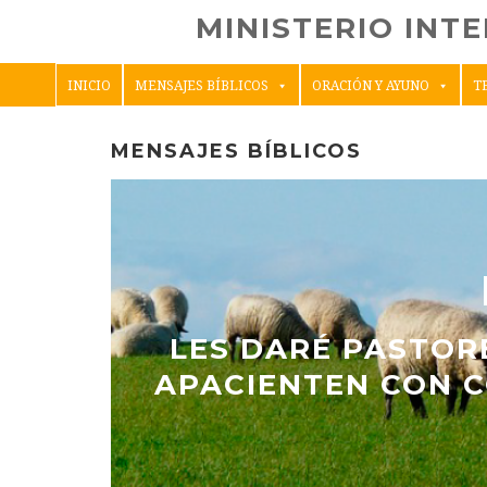
MINISTERIO INT
INICIO
MENSAJES BÍBLICOS
ORACIÓN Y AYUNO
T
MENSAJES BÍBLICOS
LES DARÉ PASTOR
APACIENTEN CON C