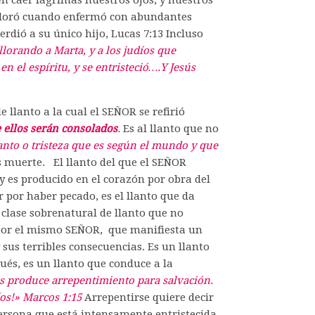
jen caer lágrimas nuestros ojos, y nuestros
s lloró cuando enfermó con abundantes
erdió a su único hijo, Lucas 7:13 Incluso
llorando a Marta, y a los judíos que
 el espíritu, y se entristeció….Y Jesús
de llanto a la cual el SEÑOR se refirió
ellos serán consolados
.
Es al llanto que no
lanto o tristeza que es según el mundo y que
s muerte. El llanto del que el SEÑOR
y es producido en el corazón por obra del
r por haber pecado, es el llanto que da
a clase sobrenatural de llanto que no
o por el mismo SEÑOR, que manifiesta un
sus terribles consecuencias. Es un llanto
és, es un llanto que conduce a la
ios produce arrepentimiento para salvación.
os!» Marcos 1:15
Arrepentirse quiere decir
 persona que está intensamente entristecida