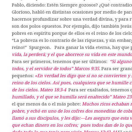
Pablo, diciendo: Estén Siempre gozosos? ¿Qué contradic
Glorioso, habló en distintas ocasiones por medio de pa
hacernos profundizar sobre una verdad divina, y para r
son dos polos opuestos. Por ejemplo, dijo también Jesús:
pobres en espíritu porque de ellos es el reino de los cie
“La pobreza es lo contrario de las riquezas, y sin emba
reino!” Spurgeon. Para ganar la vida eterna, hay que
vida, la perderá; y el que aborrece su vida en este mundo
Para ser primeros, tenemos que ser últimos:
“Si alguno
todos, y el servidor de todos” Marcos 9:35
. Para ser gran
pequeños:
«En verdad les digo que si no se convierten y
reino de los cielos. Así pues, cualquiera que se humille 
de los cielos. Mateo 18:3-4
Para ser exaltados, tenemos 
humillado, y el que se humilla será enaltecido” Mateo 23
el que menos da o el más pobre:
Muchos ricos echaban m
pobre, y echó en uno de los cofres dos moneditas de c
llamó a sus discípulos, y les dijo:—Les aseguro que esta
que echan dinero en los cofres; pues todos dan de lo que 