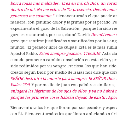
borra todas mis maldades. Crea en mí, oh Dios, un cora
dentro de mí. No me eches de Tu presencia. Devuélveme e
generoso me sustente.”
Bienaventurado el que puede arr
manera, con genuino dolor y lágrimas por el pecado. P
experimenta el gozo de la Salvación, porque ha sido re
gozo es restaurado, por eso, clamó David:
Devuélveme el
gozo que sentirse justificados y santificados por la San
mundo. ¡El pecador libre de culpas! Esta es la mas subl
Apóstol Pablo:
Estén siempre gozosos. 1Tes.5:16
Asta clas
cuando promete a cambio consolación en esta vida y pr
sido redimidos por Su Sangre Preciosa, los que han sid
creado según Dios; por medio de Isaias nos dice que co
SEÑOR destruirá la muerte para siempre. El SEÑOR Dios en
Isaías 25:9
Y por medio de Juan con palabras similares
enjugará las lágrimas de los ojos de ellos, y ya no habrá 
porque las primeras cosas habrán dejado de existir. Apoc
Bienaventurados los que lloran por sus pecados y esperan
con ÉL. Bienaventurados los que lloran anhelando a Cri