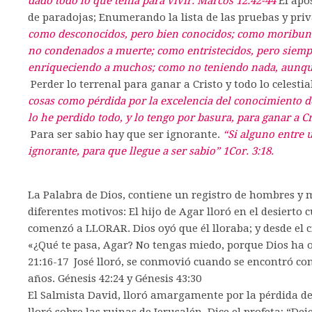
dado todo lo que tenía para vivir. Marcos 12:42-44
El apó
de paradojas; Enumerando la lista de las pruebas y priv
como desconocidos, pero bien conocidos; como moribund
no condenados a muerte; como entristecidos, pero siemp
enriqueciendo a muchos; como no teniendo nada, aunque
Perder lo terrenal para ganar a Cristo y todo lo celestia
cosas como pérdida por la excelencia del conocimiento de
lo he perdido todo, y lo tengo por basura, para ganar a Cri
Para ser sabio hay que ser ignorante.
“Si alguno entre u
ignorante, para que llegue a ser sabio” 1Cor. 3:18.
La Palabra de Dios, contiene un registro de hombres y
diferentes motivos: El hijo de Agar lloró en el desierto
comenzó a LLORAR. Dios oyó que él lloraba; y desde el ci
«¿Qué te pasa, Agar? No tengas miedo, porque Dios ha 
21:16-17 José lloró, se conmovió cuando se encontró co
años. Génesis 42:24 y Génesis 43:30
El Salmista David, lloró amargamente por la pérdida d