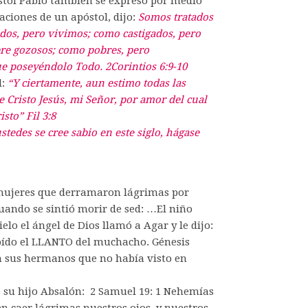
stol Pablo también se expresó por medio
aciones de un apóstol, dijo:
Somos tratados
os, pero vivimos; como castigados, pero
re gozosos; como pobres, pero
 poseyéndolo Todo. 2Corintios 6:9-10
l:
“Y ciertamente, aun estimo todas las
 Cristo Jesús, mi Señor, por amor del cual
sto” Fil 3:8
stedes se cree sabio en este siglo, hágase
 mujeres que derramaron lágrimas por
 cuando se sintió morir de sed: …El niño
elo el ángel de Dios llamó a Agar y le dijo:
oído el LLANTO del muchacho. Génesis
n sus hermanos que no había visto en
e su hijo Absalón: 2 Samuel 19: 1 Nehemías