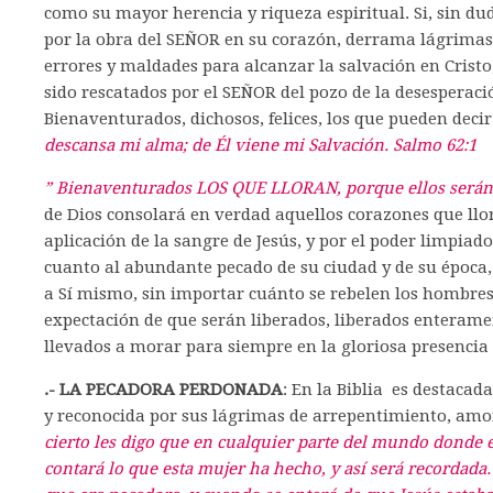
como su mayor herencia y riqueza espiritual. Si, sin d
por la obra del SEÑOR en su corazón, derrama lágrimas
errores y maldades para alcanzar la salvación en Cristo
sido rescatados por el SEÑOR del pozo de la desesperació
Bienaventurados, dichosos, felices, los que pueden decir
descansa mi alma; de Él viene mi Salvación. Salmo 62:1
” Bienaventurados LOS QUE LLORAN, porque ellos serán
de Dios consolará en verdad aquellos corazones que llo
aplicación de la sangre de Jesús, y por el poder limpiad
cuanto al abundante pecado de su ciudad y de su época, 
a Sí mismo, sin importar cuánto se rebelen los hombres
expectación de que serán liberados, liberados enterame
llevados a morar para siempre en la gloriosa presenci
.- LA PECADORA PERDONADA
: En la Biblia es destaca
y reconocida por sus lágrimas de arrepentimiento, amo
cierto les digo que en cualquier parte del mundo donde 
contará lo que esta mujer ha hecho, y así será recordad