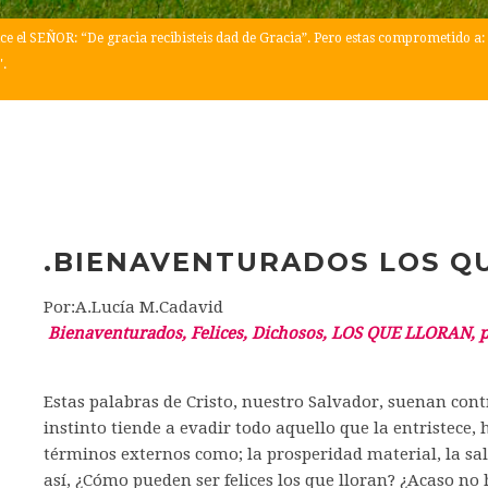
ce el SEÑOR: “De gracia recibisteis dad de Gracia”. Pero estas comprometido a: 
".
.BIENAVENTURADOS LOS Q
Por:A.Lucía M.Cadavid
Bienaventurados, Felices, Dichosos, LOS QUE LLORAN, 
Estas palabras de Cristo, nuestro Salvador, suenan con
instinto tiende a evadir todo aquello que la entristece,
términos externos como; la prosperidad material, la sal
así, ¿Cómo pueden ser felices los que lloran? ¿Acaso no