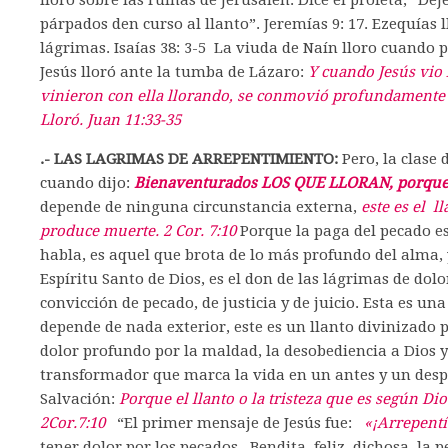
lloró sobre las ruinas de Jerusalén. Dice el profeta; “De
párpados den curso al llanto”. Jeremías 9: 17. Ezequía
lágrimas. Isaías 38: 3-5 La viuda de Naín lloro cuando p
Jesús lloró ante la tumba de Lázaro:
Y cuando Jesús vio 
vinieron con ella llorando, se conmovió profundamente en
Lloró. Juan 11:33-35
.- LAS LAGRIMAS DE ARREPENTIMIENTO:
Pero, la clase 
cuando dijo:
Bienaventurados LOS QUE LLORAN, porque 
depende de ninguna circunstancia externa,
este es el l
produce muerte. 2 Cor. 7:10
Porque la paga del pecado e
habla, es aquel que brota de lo más profundo del alma, 
Espíritu Santo de Dios, es el don de las lágrimas de dolo
convicción de pecado, de justicia y de juicio. Esta es un
depende de nada exterior, este es un llanto divinizad
dolor profundo por la maldad, la desobediencia a Dios y 
transformador que marca la vida en un antes y un despu
Salvación:
Porque el llanto o la tristeza que es según D
2Cor.7:10
“El primer mensaje de Jesús fue:
«¡Arrepentí
tener dolor por los pecados. Bendita, feliz, dichosa, la