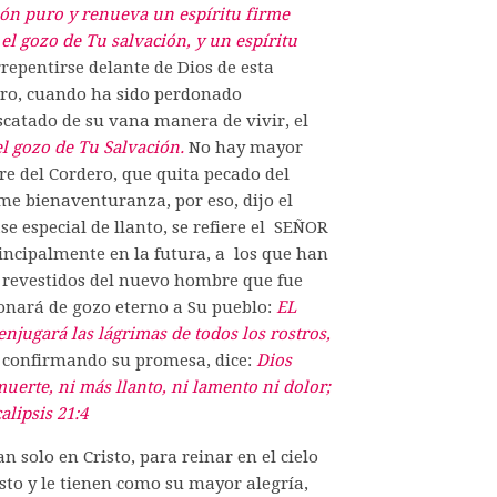
zón puro y renueva un espíritu firme
l gozo de Tu salvación, y un espíritu
epentirse delante de Dios de esta
ero, cuando ha sido perdonado
scatado de su vana manera de vivir, el
 gozo de Tu Salvación.
No hay mayor
gre del Cordero, que quita pecado del
ime bienaventuranza, por eso, dijo el
e especial de llanto, se refiere el SEÑOR
incipalmente en la futura, a los que han
o revestidos del nuevo hombre que fue
ronará de gozo eterno a Su pueblo:
EL
jugará las lágrimas de todos los rostros,
, confirmando su promesa, dice:
Dios
muerte, ni más llanto, ni lamento ni dolor;
alipsis 21:4
 solo en Cristo, para reinar en el cielo
sto y le tienen como su mayor alegría,