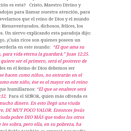
ción es esta? Cristo, Maestro Divino y
radojas para llamar nuestra atención, para
evelarnos que el reino de Dios y el mundo
 Bienaventurados, dichosos, felices, los
los. Un siervo explicando esta paradoja dijo:
rgo, ¡Cuán ricos son quienes poseen un
 perderla en este mundo:
“El que ama su
, para vida eterna la guardará.” Juan 12:25
.
 quiere ser el primero, será el postrero de
des en el Reino de Dios debemos ser
 se hacen como niños, no entrarán en el
como este niño, ése es el mayor en el reino
que humillarnos:
“El que se enaltece será
:12.
Para el SEÑOR, quien más ofrenda es
ucho dinero. En esto llegó una viuda
obre, DE MUY POCO VALOR. Entonces Jesús
 viuda pobre DIO MÁS que todos los otros
les sobra, pero ella, en su pobreza, ha