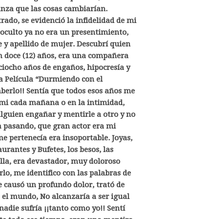
nza que las cosas cambiarían.
ado, se evidenció la infidelidad de mi
o oculto ya no era un presentimiento,
y apellido de mujer. Descubrí quien
n doce (12) años, era una compañera
eciocho años de engaños, hipocresía y
a Película “Durmiendo con el
berlo!! Sentía que todos esos años me
e mi cada mañana o en la intimidad,
guien engañar y mentirle a otro y no
 pasando, que gran actor era mi
e pertenecía era insoportable. Joyas,
urantes y Bufetes, los besos, las
ella, era devastador, muy doloroso
lo, me identifico con las palabras de
le causó un profundo dolor, trató de
n el mundo, No alcanzaría a ser igual
nadie sufría ¡¡tanto como yo!!
Sentí