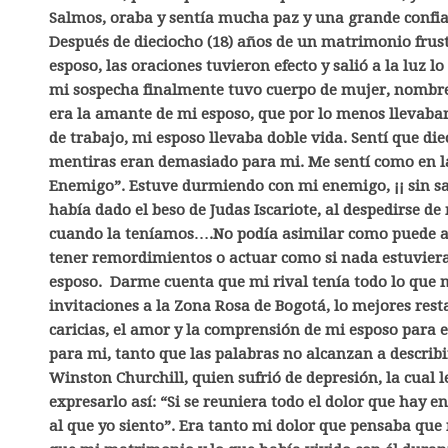
Salmos, oraba y sentía mucha paz y una grande confia
Después de dieciocho (18) años de un matrimonio frustr
esposo, las oraciones tuvieron efecto y salió a la luz l
mi sospecha finalmente tuvo cuerpo de mujer, nombre 
era la amante de mi esposo, que por lo menos llevaba
de trabajo, mi esposo llevaba doble vida. Sentí que di
mentiras eran demasiado para mi. Me sentí como en l
Enemigo”. Estuve durmiendo con mi enemigo, ¡¡ sin sa
había dado el beso de Judas Iscariote, al despedirse d
cuando la teníamos….No podía asimilar como puede al
tener remordimientos o actuar como si nada estuviera
esposo. Darme cuenta que mi rival tenía todo lo que m
invitaciones a la Zona Rosa de Bogotá, lo mejores resta
caricias, el amor y la comprensión de mi esposo para 
para mi, tanto que las palabras no alcanzan a describir
Winston Churchill, quien sufrió de depresión, la cual 
expresarlo así: “Si se reuniera todo el dolor que hay e
al que yo siento”. Era tanto mi dolor que pensaba que 