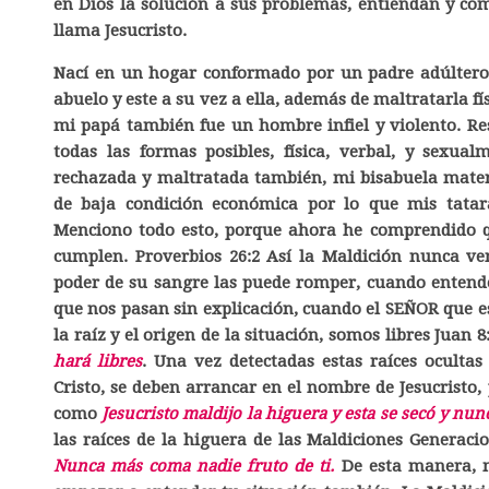
en Dios la solución a sus problemas, entiendan y co
llama Jesucristo.
Nací en un hogar conformado por un padre adúltero, 
abuelo y este a su vez a ella, además de maltratarla 
mi papá también fue un hombre infiel y violento. Re
todas las formas posibles, física, verbal, y sexu
rechazada y maltratada también, mi bisabuela mate
de baja condición económica por lo que mis tatar
Menciono todo esto, porque ahora he comprendido q
cumplen. Proverbios 26:2 Así la Maldición nunca ven
poder de su sangre las puede romper, cuando entend
que nos pasan sin explicación, cuando el SEÑOR que 
la raíz y el origen de la situación, somos libres Juan 8
hará libres
. Una vez detectadas estas raíces oculta
Cristo, se deben arrancar en el nombre de Jesucrist
como
Jesucristo maldijo la higuera y esta se secó y nun
las raíces de la higuera de las Maldiciones Generaci
Nunca más coma nadie fruto de ti.
De esta manera, m