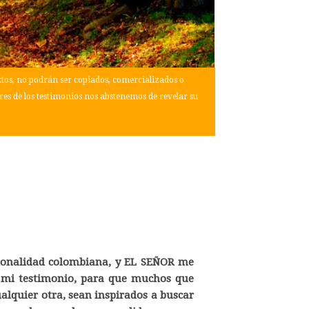
extos, no podrán ser copiados, comercializados o
res de los testimonios nos abstenemos de revelar su
cionalidad colombiana, y EL SEÑOR me
r mi testimonio, para que muchos que
ualquier otra, sean inspirados a buscar