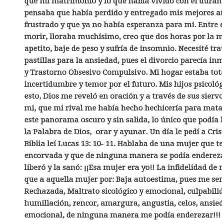
que mi matrimonio y lo que había vivido con él duran
pensaba que había perdido y entregado mis mejores a
frustrado y que ya no había esperanza para mí. Entre e
morir, lloraba muchísimo, creo que dos horas por la m
apetito, baje de peso y sufría de insomnio. Necesité t
pastillas para la ansiedad, pues el divorcio parecía in
y Trastorno Obsesivo Compulsivo. Mi hogar estaba to
incertidumbre y temor por el futuro. Mis hijos psicol
esto, Dios me reveló en oración y a través de sus sier
mi, que mi rival me había hecho hechicería para mat
este panorama oscuro y sin salida, lo único que podía
la Palabra de Dios, orar y ayunar. Un día le pedí a Cr
Biblia leí Lucas 13: 10- 11. Hablaba de una mujer que t
encorvada y que de ninguna manera se podía enderezar,
liberó y la sanó: ¡¡Esa mujer era yo!! La infidelidad d
que a aquella mujer por: Baja autoestima, pues me sentí
Rechazada, Maltrato sicológico y emocional, culpabili
humillación, rencor, amargura, angustia, celos, ansied
emocional, de ninguna manera me podía enderezar!!! Y