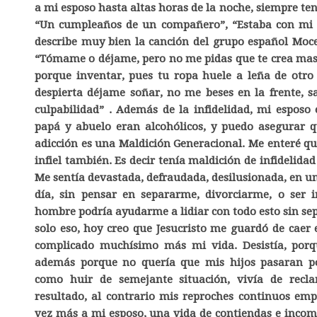
a mi esposo hasta altas horas de la noche, siempre te
“Un cumpleaños de un compañero”, “Estaba con mi a
describe muy bien la canción del grupo español Mo
“Tómame o déjame, pero no me pidas que te crea mas, 
porque inventar, pues tu ropa huele a leña de otr
despierta déjame soñar, no me beses en la frente, sa
culpabilidad” . Además de la infidelidad, mi esposo
papá y abuelo eran alcohólicos, y puedo asegurar q
adicción es una Maldición Generacional. Me enteré q
infiel también. Es decir tenía maldición de infidelida
Me sentía devastada, defraudada, desilusionada, en un
día, sin pensar en separarme, divorciarme, o ser 
hombre podría ayudarme a lidiar con todo esto sin se
solo eso, hoy creo que Jesucristo me guardó de caer
complicado muchísimo más mi vida. Desistía, por
además porque no quería que mis hijos pasaran po
como huir de semejante situación, vivía de rec
resultado, al contrario mis reproches continuos emp
vez más a mi esposo, una vida de contiendas e incom