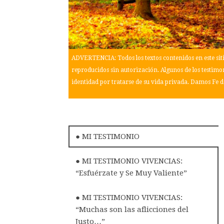
ADVERTENCIA: Todos los textos contenidos en este sitio
reproducidos sin autorización. Algunos de los testimo
identidad por tratarse de su vida privada. Damos Fe de
● MI TESTIMONIO
● MI TESTIMONIO VIVENCIAS:
“Esfuérzate y Se Muy Valiente”
● MI TESTIMONIO VIVENCIAS:
“Muchas son las aflicciones del
Justo…”