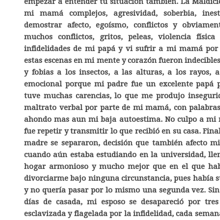
empezar a entender tu situación también. La Maldici
mi mamá complejos, agresividad, soberbia, inesta
demostrar afecto, egoísmo, conflictos y obviament
muchos conflictos, gritos, peleas, violencia fís
infidelidades de mi papá y vi sufrir a mi mamá por 
estas escenas en mi mente y corazón fueron indecibles
y fobias a los insectos, a las alturas, a los rayos,
emocional porque mi padre fue un excelente papá p
tuve muchas carencias, lo que me produjo inseguri
maltrato verbal por parte de mi mamá, con palabras
ahondo mas aun mi baja autoestima. No culpo a mi m
fue repetir y transmitir lo que recibió en su casa. Fi
madre se separaron, decisión que también afecto m
cuando aún estaba estudiando en la universidad, lle
hogar armonioso y mucho mejor que en el que habí
divorciarme bajo ninguna circunstancia, pues había s
y no quería pasar por lo mismo una segunda vez. Sin
días de casada, mi esposo se desapareció por tres
esclavizada y flagelada por la infidelidad, cada seman