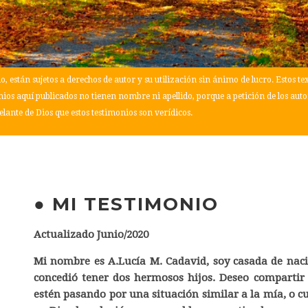
, están sujetos a derechos de autor y su utilización sin ánimo de lucro. Estos t
nios aquí publicados no tienen nombre ni apellido, porque a petición de los auto
lante de Dios que estos testimonios son verídicos.
● MI TESTIMONIO
Actualizado Junio/2020
Mi nombre es A.Lucía M. Cadavid, soy casada de na
concedió tener dos hermosos hijos. Deseo comparti
estén pasando por una situación similar a la mía, o c