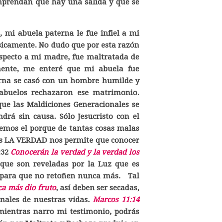
mprendan que hay una salida y que se
mi abuela paterna le fue infiel a mi
físicamente. No dudo que por esta razón
specto a mi madre, fue maltratada de
almente, me enteré que mi abuela fue
rna se casó con un hombre humilde y
abuelos rechazaron ese matrimonio.
ue las Maldiciones Generacionales se
drá sin causa. Sólo Jesucristo con el
emos el porque de tantas cosas malas
es LA VERDAD nos permite que conocer
:32
Conocerán la verdad y la verdad los
s que son reveladas por la Luz que es
o, para que no retoñen nunca más. Tal
ca más dio fruto
, así deben ser secadas,
onales de nuestras vidas.
Marcos 11:14
ientras narro mi testimonio, podrás