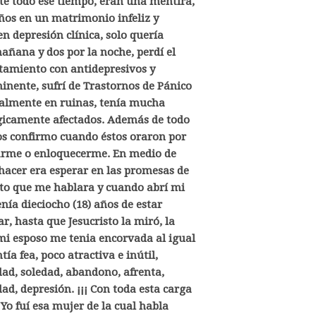
te todo ese tiempo, eran una mentira,
ños en un matrimonio infeliz y
n depresión clínica, solo quería
añana y dos por la noche, perdí el
ratamiento con antidepresivos y
minente, sufrí de Trastornos de Pánico
talmente en ruinas, tenía mucha
ógicamente afectados. Además de todo
vos confirmo cuando éstos oraron por
arme o enloquecerme.
En medio de
 hacer era esperar en las promesas de
isto que me hablara y cuando abrí mi
enía dieciocho (18) años de estar
 hasta que Jesucristo la miró, la
e mi esposo me tenia encorvada al igual
a fea, poco atractiva e inútil,
dad, soledad, abandono, afrenta,
ad, depresión. ¡¡¡ Con toda esta carga
o fuí esa mujer de la cual habla