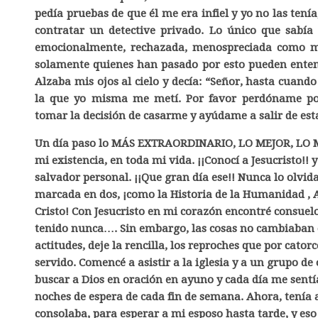
pedía pruebas de que él me era infiel y yo no las ten
contratar un detective privado. Lo único que sabí
emocionalmente, rechazada, menospreciada como m
solamente quienes han pasado por esto pueden entend
Alzaba mis ojos al cielo y decía: “Señor, hasta cuand
la que yo misma me metí. Por favor perdóname por
tomar la decisión de casarme y ayúdame a salir de esta
Un día paso lo MÁS EXTRAORDINARIO, LO MEJOR, LO 
mi existencia, en toda mi vida. ¡¡Conocí a Jesucristo!!
salvador personal. ¡¡Que gran día ese!! Nunca lo olvid
marcada en dos, ¡como la Historia de la Humanidad , A
Cristo!
Con Jesucristo en mi corazón encontré consuelo
tenido nunca…. Sin embargo, las cosas no cambiaban c
actitudes, deje la rencilla, los reproches que por cato
servido. Comencé a asistir a la iglesia y a un grupo de
buscar a Dios en oración en ayuno y cada día me sentí
noches de espera de cada fin de semana. Ahora, tenía a
consolaba, para esperar a mi esposo hasta tarde, y eso