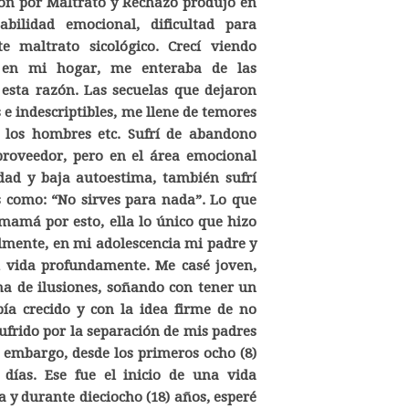
ón por Maltrato y Rechazo produjo en
bilidad emocional, dificultad para
e maltrato sicológico. Crecí viendo
ica en mi hogar, me enteraba de las
esta razón. Las secuelas que dejaron
 e indescriptibles, me llene de temores
 a los hombres etc. Sufrí de abandono
roveedor, pero en el área emocional
dad y baja autoestima, también sufrí
 como: “No sirves para nada”. Lo que
amá por esto, ella lo único que hizo
nalmente, en mi adolescencia mi padre y
i vida profundamente. Me casé joven,
na de ilusiones, soñando con tener un
a crecido y con la idea firme de no
ufrido por la separación de mis padres
 embargo, desde los primeros ocho (8)
 días. Ese fue el inicio de una vida
a y durante dieciocho (18) años, esperé