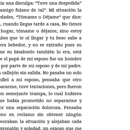
nía una disculpa: “Tuve una despedida”
migo fulano de tal”. Mi situación la
cedades, “Tómame o Déjame” que dice:
cuando llegas tarde a casa, No tienes
o hogar, tómame o déjame, sino estoy
bes que te oí llegar y tu beso sabe a
 era bebedor, y no es extraño pues su
ue su bisabuelo también lo era, está
ue el papá de mi esposo fue un hombre
d por parte de mi esposo y de mi padre.
 callejón sin salida. No pasaba un solo
infiel a mi esposo, pensaba que otro
pararme, tuve tentaciones, pero fueron
 en semejante trampa, lo cual hubiera
que había prometido no separarme y
r una separación dolorosa. Pensaba
lamo en reclamo sin obtener ningún
eoraban la situación y alejaban cada
prensión y soledad, un esposo que me