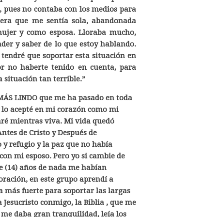
ía, pues no contaba con los medios para
a era que me sentía sola, abandonada
ujer y como esposa. Lloraba mucho,
er y saber de lo que estoy hablando.
o tendré que soportar esta situación en
 no haberte tenido en cuenta, para
 situación tan terrible.”
MÁS LINDO que me ha pasado en toda
 y lo acepté en mi corazón como mi
aré mientras viva. Mi vida quedó
ntes de Cristo y Después de
 y refugio y la paz que no había
on mi esposo. Pero yo si cambie de
rce (14) años de nada me habían
 oración, en este grupo aprendí a
a más fuerte para soportar las largas
 Jesucristo conmigo, la Biblia , que me
 me daba gran tranquilidad, leía los