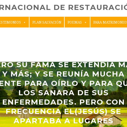
ERNACIONAL DE RESTAURACIÓ
ESTIMONIOS
PLAN SALVACIÓN
POEMAS
PARA MATRIMONIO
ERO SU FAMA SE EXTENDÍA M
Y MÁS; Y SE REUNÍA MUCHA
ENTE PARA OÍRLO Y PARA Q
LOS SANARA DE SUS
ENFERMEDADES. PERO CON
FRECUENCIA EL(JESÚS) SE
APARTABA A LUGARES