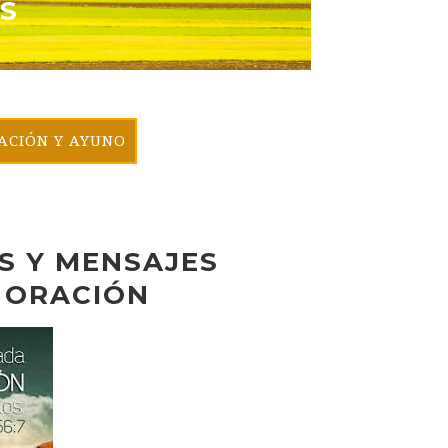
S
ACIÓN Y AYUNO
O
AS Y MENSAJES
 ORACIÓN