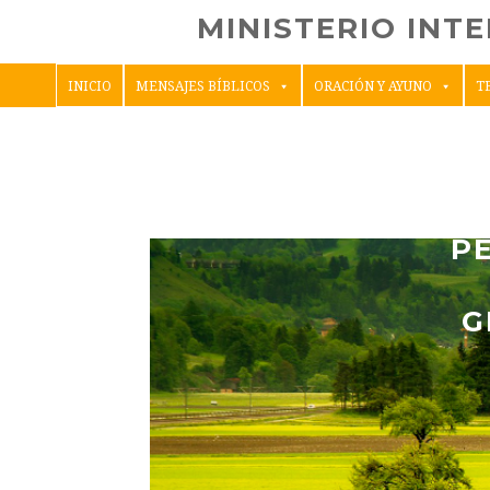
MINISTERIO INT
INICIO
MENSAJES BÍBLICOS
ORACIÓN Y AYUNO
T
P
G