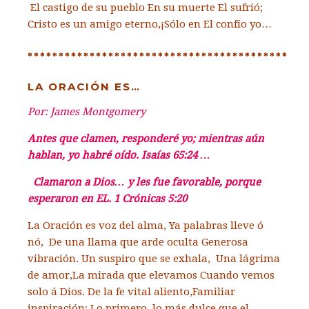
El castigo de su pueblo
En su muerte El sufrió;
Cristo es un amigo eterno,
¡Sólo en El confío yo…
******************************************
LA ORACIÓN ES…
Por: James Montgomery
Antes que clamen, responderé yo; mientras aún
hablan, yo habré oído. Isaías 65:24 …
Clamaron a Dios… y les fue favorable, porque
esperaron en EL. 1 Crónicas 5:20
La Oración es voz del alma,
Ya palabras lleve ó
nó,
De una llama que arde oculta
Generosa
vibración.
Un suspiro que se exhala,
Una lágrima
de amor,
La mirada que elevamos
Cuando vemos
solo á Dios.
De la fe vital aliento,
Familiar
inspiración;
Lo primero, lo más dulce q
ue el