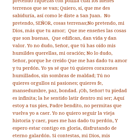
pretendo riquezas con polilla cual los bienes
terrenos que se van; Quiero, sí, que me des
sabiduría, así como le diste a San Juan. No
pretendo, SEÑOR, cosas terrenas;No pretendo, mi
Dios, más que tu amor; Que me enseñes las cosas
que son buenas, Que edifican, dan vida y dan
valor. Yo no dudo, Señor, que tú has oído mis
humildes querellas, mi oración; No lo dudo,
Señor, porque he creído Que me has dado tu amor
y tu perdón. Yo ya sé que tú quieres corazones
humillados, sin sombras de maldad; Tú no
quieres orgullos ni pasiones; quieres fe,
mansedumbre, paz, bondad. ¡Oh, Señor! tu piedad
es infinita; la he sentido latir dentro mi ser; Aquí
estoy a tus pies, Padre bendito, no permitas que
vuelva yo a caer. Yo no quiero seguir la vieja
historia y caer, pues me has dado tu perdón, Y
espero estar contigo en gloria, disfrutando de
eterno galardón. Si contestas, mi Dios, mis