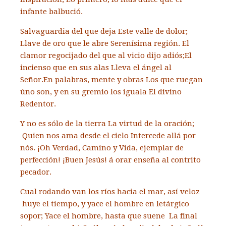
infante balbució.
Salvaguardia del que deja
Este valle de dolor;
Llave de oro que le abre
Serenísima región.
El
clamor regocijado
del que al vicio dijo adiós;
El
incienso que en sus alas
Lleva el ángel al
Señor.
En palabras, mente y obras
Los que ruegan
úno son,
y en su gremio los iguala
El divino
Redentor.
Y no es sólo de la tierra
La virtud de la oración;
Quien nos ama desde el cielo
Intercede allá por
nós.
¡Oh Verdad, Camino y Vida,
ejemplar de
perfección!
¡Buen Jesús! á orar enseña a
l contrito
pecador.
Cual rodando van los ríos h
acia el mar, así veloz
huye el tiempo, y yace el hombre e
n letárgico
sopor;
Yace el hombre, hasta que suene
La final