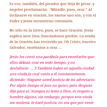
Es voz, también, del pecador
que deja de pecar,
y
ángeles proclamarán:
“Miradle, pues, orar.”
Al
inclinarse en oración,
los santos uno son,
y con el
Padre y Jesús
encuentran comunión.
No sólo en la tierra, pues,
se hace Oración:
Jesús
suplica ante Dios,
buscándonos perdón.
La senda
de la Oración
has recorrido ya;
Oh Cristo, nuestro
Salvador,
enséñanos a orar….
Jesús les contó una parábola para enseñarles que
ellos debían orar en todo tiempo, y no
desfallecer….. 3 También había en aquella ciudad
una viuda,la cual venía a él constantemente,
diciendo: ‘Hágame usted justicia de mi adversario.
Por algún tiempo el juez no quiso, pero después
dijo para sí: ‘Aunque ni temo a Dios, ni respeto a
hombre alguno, sin embargo, porque esta viuda
me molesta, le haré justicia; no sea que por venir