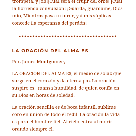
trompeta, y ¡oh!
¡Cuál será el crujir del orbe!
¡Cuál
la horrenda convulsión!
¡Guarda, guárdame, Dios
mío,
Mientras pasa tu furor,
y á mis súplicas
concede
La esperanza del perdón!
************************************
LA ORACIÓN DEL ALMA ES
Por: James Montgomery
LA ORACIÓN DEL ALMA ES, el medio de solaz
que
surge en el corazón
y da eterna paz.
La oración
suspiro es,
mansa humildad,
de quien confía en
su Dios
en horas de soledad.
La oración sencilla es
de boca infantil,
sublime
coro en unión
de todo el redil.
La oración la vida
es
para el hombre fiel.
Al cielo entra al morir
orando siempre él.