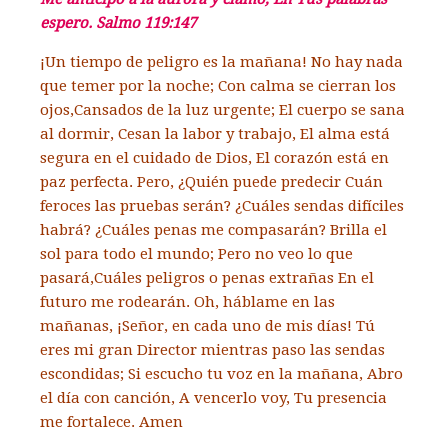
espero. Salmo 119:147
¡Un tiempo de peligro es la mañana!
No hay nada
que temer por la noche;
Con calma se cierran los
ojos,
Cansados de la luz urgente;
El cuerpo se sana
al dormir,
Cesan la labor y trabajo,
El alma está
segura en el cuidado de Dios,
El corazón está en
paz perfecta.
Pero, ¿Quién puede predecir
Cuán
feroces las pruebas serán?
¿Cuáles sendas difíciles
habrá?
¿Cuáles penas me compasarán?
Brilla el
sol para todo el mundo;
Pero no veo lo que
pasará,
Cuáles peligros o penas extrañas
En el
futuro me rodearán.
Oh, háblame en las
mañanas,
¡Señor, en cada uno de mis días!
Tú
eres mi gran Director m
ientras paso las sendas
escondidas;
Si escucho tu voz en la mañana,
Abro
el día con canción,
A vencerlo voy,
Tu presencia
me fortalece. Amen