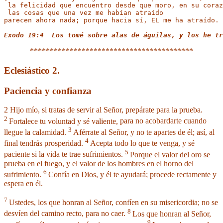
 la felicidad que encuentro desde que moro, en su coraz
 las cosas que una vez me habían atraído 

parecen ahora nada; porque hacia sí, EL me ha atraído.
Exodo 19:4  Los tomé sobre alas de águilas, y los he tr
*****************************************
Eclesiástico 2.
Paciencia y confianza
2
Hijo mío, si tratas de servir al Señor,
prepárate para la prueba.
2
Fortalece tu voluntad y sé valiente,
para no acobardarte cuando
3
llegue la calamidad.
Aférrate al Señor, y no te apartes de él;
así, al
4
final tendrás prosperidad.
Acepta todo lo que te venga,
y sé
5
paciente si la vida te trae sufrimientos.
Porque el valor del oro se
prueba en el fuego,
y el valor de los hombres en el horno del
6
sufrimiento.
Confía en Dios, y él te ayudará;
procede rectamente y
espera en él.
7
Ustedes, los que honran al Señor, confíen en su misericordia;
no se
8
desvíen del camino recto, para no caer.
Los que honran al Señor,
9