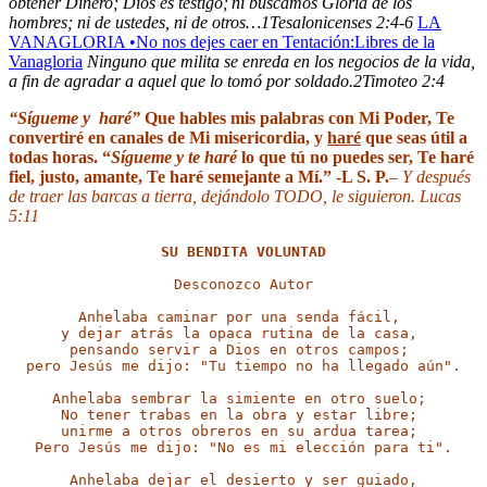
obtener Dinero; Dios es testigo;
ni buscamos Gloria de los
hombres; ni de ustedes, ni de otros…1Tesalonicenses 2:4-6
LA
VANAGLORIA •No nos dejes caer en Tentación:Libres de la
Vanagloria
Ninguno que milita se enreda en los negocios de la vida,
a fin de agradar a aquel que lo tomó por soldado.2Timoteo 2:4
“Sígueme y haré”
Que hables mis palabras con Mi Poder, Te
convertiré en canales de Mi misericordia,
y
haré
que seas útil a
todas horas.
“
Sígueme y te haré
lo que tú no puedes ser, Te haré
fiel, justo, amante,
Te haré semejante a Mí.” -L S. P.
–
Y después
de traer las barcas a tierra, dejándolo TODO, le siguieron. Lucas
5:11
SU BENDITA VOLUNTAD
Desconozco Autor
Anhelaba caminar por una senda fácil,
pero Jesús me dijo: 
"Tu tiempo no ha llegado aún".
Pero Jesús me dijo: 
"No es mi elección para ti".