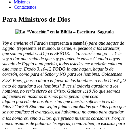
Misiones
Contáctenos
Para Ministros de Dios
Voy a enviarte al Faraón
(representa a satanás)
para que saques de
Egipto
(representa el mundo, la carne, el pecado)
a los israelitas,
que son mi pueblo….Dijo el SEÑOR: —Yo estaré contigo —. Y te
voy a dar una señal de que soy yo quien te envía: Cuando hayas
sacado de Egipto a mi pueblo, todos ustedes me rendirán culto en
este monte.
Exodo 3:10-12
TODO
lo que hagan, háganlo de
corazón, como para el Señor y NO para los hombres. Colosenses
3:23
Pues, ¿busco ahora el favor de los hombres, o el de Dios? ¿O
trato de agradar a los hombres? Pues si todavía agradara a los
hombres, no sería siervo de Cristo. Galatas 1:10
No que seamos
suficientes en nosotros mismos para pensar que cosa
alguna procede de nosotros, sino que nuestra suficiencia es de
Dios.2Cor.3:5
Sino que según fuimos aprobados por Dios para que
se nos confiase el evangelio, así hablamos; no como para agradar
a los hombres, sino a Dios, que prueba nuestros corazones.
Porque
nunca usamos de palabras lisonjeras, como saben, ni excusas para