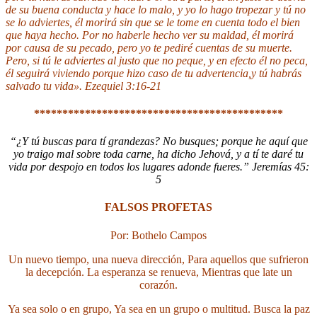
de su buena conducta y hace lo malo, y yo lo hago tropezar y tú no
se lo adviertes, él morirá sin que se le tome en cuenta todo el bien
que haya hecho. Por no haberle hecho ver su maldad, él morirá
por causa de su pecado, pero yo te pediré cuentas de su muerte.
Pero, si tú le adviertes al justo que no peque, y en efecto él no peca,
él seguirá viviendo porque hizo caso de tu advertencia,y tú habrás
salvado tu vida». Ezequiel 3:16-21
********************************************
“¿Y tú buscas para tí grandezas? No busques; porque
he aquí que
yo traigo mal sobre toda carne, ha dicho
Jehová, y a tí te daré tu
vida por despojo en todos los lugares
adonde fueres.” Jeremías 45:
5
FALSOS PROFETAS
Por: Bothelo Campos
Un nuevo tiempo, una nueva dirección,
Para aquellos que sufrieron
la decepción.
La esperanza se renueva,
Mientras que late un
corazón.
Ya sea solo o en grupo,
Ya sea en un grupo o multitud.
Busca la paz