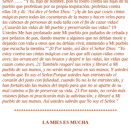
Señor
……
“Y tú, hijo de hombre, pon tu rostro contra las hijas de tu
pueblo que profetizan por su propia inspiración,
profetiza contra
ellas 18 y di:
‘Así dice el Señor Dios: “¡Ay de las que cosen cintas
mágicas para todas las coyunturas de la mano y hacen velos para
las cabezas de personas de toda talla con el fin de cazar vidas!
¿Cazarán las vidas de Mi pueblo y preservarán sus vidas?
19
Ustedes Me han profanado ante Mi pueblo por puñados de cebada y
por pedazos de pan, dando muerte a algunos que no debían morir y
dejando con vida a otros que no debían vivir, mintiendo a Mi pueblo
que escucha la mentira.”’
20 Por tanto, así dice el Señor Dios: “Yo
estoy contra sus cintas mágicas con las que allí cazan vidas como
aves; las arrancaré de sus brazos y dejaré ir las vidas, las vidas que
cazan como aves. 21 También rasgaré sus velos y libraré a Mi
pueblo de sus manos, y no serán más presa en sus manos. Y ustedes
sabrán que Yo soy el Señor.Porque ustedes han entristecido el
corazón del justo con falsedad, cuando Yo no lo he entristecido, y
han fortalecido las manos del impío para que no se aparte de su
mal camino
a fin de preservar su vida. 23 Por tanto, no verán más
visiones falsas ni practicarán más la adivinación,
y libraré a Mi
pueblo de sus manos. Así ustedes sabrán que Yo soy el Señor.”
********************************************
LA MIES ES MUCHA