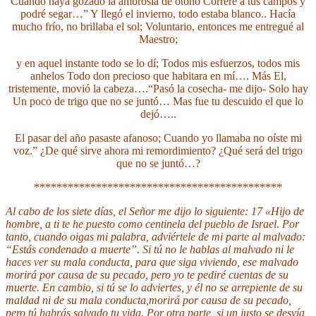
Cuando haya gozado la ambrosia de otoño
Correré a tus campos y
podré segar…”
Y llegó el invierno, todo estaba blanco..
Hacía
mucho frío, no brillaba el sol;
Voluntario, entonces me entregué al
Maestro;
y en aquel instante todo se lo dí;
Todos mis esfuerzos, todos mis
anhelos
Todo don precioso que habitara en mí….
Más El,
tristemente, movió la cabeza….
“Pasó la cosecha- me dijo- Solo hay
Un poco de trigo que no se juntó…
Mas fue tu descuido el que lo
dejó…..
El pasar del año pasaste afanoso;
Cuando yo llamaba no oíste mi
voz.”
¿De qué sirve ahora mi remordimiento?
¿Qué será del trigo
que no se juntó…?
********************************************
Al cabo de los siete días, el Señor me dijo lo siguiente: 17 «Hijo de
hombre, a ti te he puesto como centinela del pueblo de Israel. Por
tanto, cuando oigas mi palabra, adviértele de mi parte al malvado:
“Estás condenado a muerte”. Si tú no le hablas al malvado ni le
haces ver su mala conducta, para que siga viviendo, ese malvado
morirá por causa de su pecado, pero yo te pediré cuentas de su
muerte. En cambio, si tú se lo adviertes, y él no se arrepiente de su
maldad ni de su mala conducta,morirá por causa de su pecado,
pero tú habrás salvado tu vida. Por otra parte, si un justo se desvía