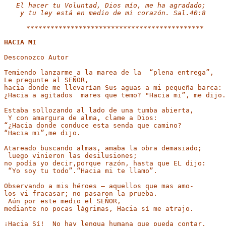
El hacer tu Voluntad, Dios mío, me ha agradado; 

y tu ley está en medio de mi corazón. Sal.40:8
 ********************************************
HACIA MI
Desconozco Autor
Temiendo lanzarme a la marea de la  “plena entrega”, 

Le pregunte al SEÑOR, 

hacia donde me llevarían Sus aguas a mi pequeña barca:

¿Hacia a agitados  mares que temo? "Hacia mi”, me dijo.
Estaba sollozando al lado de una tumba abierta,

 Y con amargura de alma, clame a Dios:

“¿Hacia donde conduce esta senda que camino? 

“Hacia mi”,me dijo.
Atareado buscando almas, amaba la obra demasiado;

 luego vinieron las desilusiones; 

no podía yo decir,porque razón, hasta que EL dijo:

 “Yo soy tu todo”.“Hacia mi te llamo”.
Observando a mis héroes – aquellos que mas amo- 

los vi fracasar; no pasaron la prueba.

 Aún por este medio el SEÑOR, 

mediante no pocas lágrimas, Hacia sí me atrajo.
¡Hacia Sí!  No hay lengua humana que pueda contar, 
