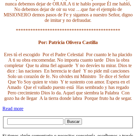
nunca debemos dejar de ORAR.
A ti te hablo porque Él me habló,
No debemos dejar de oir su voz …
que fue el ejemplo de
MISIONERO
demos pasos de Fe y sigamos a nuestro Señor,
digno
de imitar y no defraudar.
*******************************************
Por: Patricia Olivera Castilla
Eres tú el escogido
Por el Padre Celestial
Por cuanto le ha placido
A ti su obra encomendar.
No importa cuanto tarde
Dios la obra
completar
Que tu alma fiel aguarde
Y no desvíes tu mirar.
Dios te
dice : las naciones
En herencia te daré
Y no pide mil canciones
Solo un corazón de fe.
No olvides mi Ministro
Te dice el Señor
Que Yo Soy quien te visto
Y te sustento con amor.
Espera en el
Amado
Que el vallado puesto está
Has sembrado y has regado
Pero crecimiento Dios lo da.
Aquel que siembra la Palabra
Con
gozo ha de llegar
A la tierra donde labra
Porque fruto ha de segar.
Read more
Buscar
Si tienes algún comentario o necesitas consejería, escríbenos a través