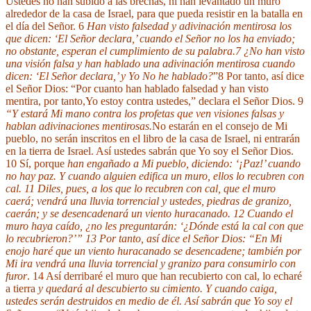
Ustedes no han subido a las brechas, ni han levantado un muro
alrededor de la casa de Israel, para que pueda resistir en la batalla en
el día del Señor. 6
Han visto falsedad y adivinación mentirosa los
que dicen: ‘El Señor declara,’ cuando el Señor no los ha enviado;
no obstante, esperan el cumplimiento de su palabra.7 ¿No han visto
una visión falsa y han hablado una adivinación mentirosa cuando
dicen: ‘El Señor declara,’ y Yo No he hablado?
”8 Por tanto, así dice
el Señor Dios: “Por cuanto han hablado falsedad y han visto
mentira, por tanto,Yo estoy contra ustedes,” declara el Señor Dios. 9
“Y estará Mi mano contra los profetas que ven visiones falsas y
hablan adivinaciones mentirosas.
No estarán en el consejo de Mi
pueblo, no serán inscritos en el libro de la casa de Israel, ni entrarán
en la tierra de Israel. Así ustedes sabrán que Yo soy el Señor Dios.
10 Sí, porque
han engañado a Mi pueblo, diciendo: ‘¡Paz!’ cuando
no hay paz. Y cuando alguien edifica un muro, ellos lo recubren con
cal.
11 Diles, pues, a los que lo recubren con cal, que el muro
caerá;
vendrá una lluvia torrencial y ustedes, piedras de granizo,
caerán; y se desencadenará un viento huracanado. 12 Cuando el
muro haya caído, ¿no les preguntarán: ‘¿Dónde está la cal con que
lo recubrieron?’” 13 Por tanto, así dice el Señor Dios: “En Mi
enojo haré que un viento huracanado se desencadene; también por
Mi ira vendrá una lluvia torrencial y granizo para consumirlo con
furor
. 14 Así derribaré el muro que han recubierto con cal, lo echaré
a tierra
y quedará al descubierto su cimiento. Y cuando caiga,
ustedes serán destruidos en medio de él. Así sabrán que Yo soy el