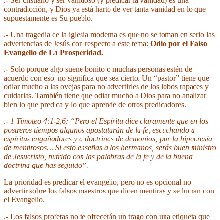
.- Ser cristiano y ser vanidoso (y predicar la vanidad) es una
contradicción, y Dios ya está harto de ver tanta vanidad en lo que
supuestamente es Su pueblo.
.- Una tragedia de la iglesia moderna es que no se toman en serio las
advertencias de Jesús con respecto a este tema:
Odio por el Falso
Evangelio de La Prosperidad.
.- Solo porque algo suene bonito o muchas personas estén de
acuerdo con eso, no significa que sea cierto. Un “pastor” tiene que
odiar mucho a las ovejas para no advertirles de los lobos rapaces y
cuidarlas. También tiene que odiar mucho a Dios para no analizar
bien lo que predica y lo que aprende de otros predicadores.
.-
1 Timoteo 4:1-2,6: “Pero el Espíritu dice claramente que en los
postreros tiempos algunos apostatarán de la fe, escuchando
a
espíritus engañadores y a doctrinas de demonios; por la hipocresía
de mentirosos… Si esto enseñas a los hermanos,
serás buen ministro
de Jesucristo, nutrido con las palabras de la fe y
de la buena
doctrina que has seguido”.
La prioridad es predicar el evangelio, pero no es opcional no
advertir sobre los falsos maestros que dicen mentiras y se lucran con
el Evangelio.
.- Los falsos profetas no te ofrecerán un trago con una etiqueta que