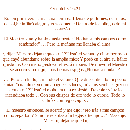
Ezequiel 3:16-21
Era en primavera la mañana hermosa
Llena de perfumes, de trinos,
de sol,
Se infiltró alegre y gozosamente
Dentro de los pliegos de mi
corazón…
El Maestro vino y habló quedamente:
“No irás a mis campos como
sembrador”
… Pero la mañana me llenaba el alma,
y dije:”Maestro déjame quedar..”
Y llegó el verano y el primer rocío
que cayó
abundante sobre la amplia mies;
Y posó en el aire su hálito
quedante;
Con mano piadosa refrescó mi sien.
De nuevo el Maestro
se acercó y me dijo;
“mis tiernas espigas ¿No irás a cuidar..?
…. Pero tan lindo, tan lindo el verano,
Que dije sintiendo mi pecho
cantar:
“cuando el verano apague sus luces;
Iré a tus semillas gozoso
a cuidar..”
Y llegó el otoño en una explosión
De color y luz lo
incendiaba todo…
Con sus chispas de oro todo lo cubría,
Todo lo
cubrías con regio capuz..
El maestro entonces, se acercó y me dijo;
“No irás a mis campos
como segador..?
Si no te retardas aún llegas a tiempo…”
Mas dije:
“Maestro, déjame quedar;