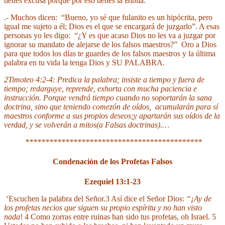
tienes excusa porque por eso tienes la Biblia.
.- Muchos dicen: “Bueno, yo sé que fulanito es un hipócrita, pero
igual me sujeto a él; Dios es el que se encargará de juzgarlo”. A esas
personas yo les digo: “¿Y es que acaso Dios no les va a juzgar por
ignorar su mandato de alejarse de los falsos maestros?” Oro a Dios
para que todos los días te guardes de los falsos maestros y la última
palabra en tu vida la tenga Dios y SU PALABRA.
2Timoteo 4:2-4: Predica la palabra; insiste a tiempo y fuera de
tiempo; redarguye, reprende, exhorta con mucha paciencia
e
instrucción. Porque vendrá tiempo cuando no soportarán la sana
doctrina, sino que teniendo comezón de oídos,
acumularán para sí
maestros conforme a sus propios deseos;y apartarán sus oídos de la
verdad,
y se volverán a mitos(a Falsas doctrinas).…
********************************************
Condenación de los Profetas Falsos
Ezequiel 13:1-23
‘Escuchen la palabra del Señor.3 Así dice el Señor Dios:
“¡Ay de
los profetas necios que siguen su propio espíritu y no han visto
nada
! 4 Como zorras entre ruinas han sido tus profetas, oh Israel. 5