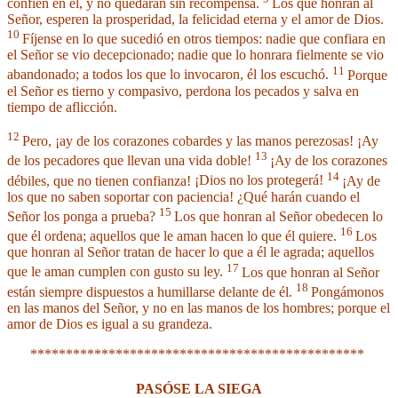
confíen en él,
y no quedarán sin recompensa.
Los que honran al
Señor, esperen la prosperidad,
la felicidad eterna y el amor de Dios.
10
Fíjense en lo que sucedió en otros tiempos:
nadie que confiara en
el Señor se vio decepcionado;
nadie que lo honrara fielmente se vio
11
abandonado;
a todos los que lo invocaron, él los escuchó.
Porque
el Señor es tierno y compasivo,
perdona los pecados y salva en
tiempo de aflicción.
12
Pero, ¡ay de los corazones cobardes y las manos perezosas!
¡Ay
13
de los pecadores que llevan una vida doble!
¡Ay de los corazones
14
débiles, que no tienen confianza!
¡Dios no los protegerá!
¡Ay de
los que no saben soportar con paciencia!
¿Qué harán cuando el
15
Señor los ponga a prueba?
Los que honran al Señor obedecen lo
16
que él ordena;
aquellos que le aman hacen lo que él quiere.
Los
que honran al Señor tratan de hacer lo que a él le agrada;
aquellos
17
que le aman cumplen con gusto su ley.
Los que honran al Señor
18
están siempre dispuestos
a humillarse delante de él.
Pongámonos
en las manos del Señor,
y no en las manos de los hombres;
porque el
amor de Dios
es igual a su grandeza.
***********************************************
PASÓSE LA SIEGA