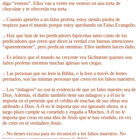
diga “veneno”. Ellos van a verter ese veneno en una torta de
chocolate y te ofrecerán esa torta.
.- Cuando apruebo a un falso profeta, estoy siendo piedra de
tropiezo para el mundo porque estoy aprobando un Falso Evangelio.
.- Hay que huir de los predicadores hipócritas tanto como de los
predicadores que creen que dicen la verdad con buenas intenciones
“aparentemente”, pero predican mentiras. Ellos también hacen daño.
.- Es irónico que el mundo no creyente vea fácilmente quienes son
falsos profetas mientras muchas iglesias son ciegas.
.- Las personas que no leen la Biblia, o la leen a través de lentes
prestados, son las mismas personas que creen en los falsos maestros.
.- Los “milagros” no son la evidencia de que un falso maestro sea de
Dios. Además, el diablo también tiene sus milagros y a él no le
importa en el presente que el crédito de muchas de sus obras sea
atribuido a Dios. A él no le importa que sea ignorado ahora, si a
largo plazo cumple su cometido y engaña a Muchos. A él no le
importa que creas en una idea de Jesús que te han vendido, en vez
de creer en el verdadero Jesús.
.- No tienes excusa para no reconocer a los falsos maestros. No