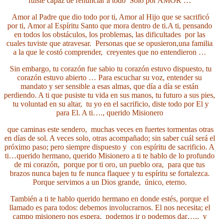
fuiste capaz de renunciar a todo
Solo por AMOR …
Amor al Padre que dio todo por ti,
Amor al Hijo que se sacrificó
por ti,
Amor al Espíritu Santo que mora dentro de ti.
A ti, pensando
en todos los obstáculos,
los problemas, las dificultades
por las
cuales tuviste que atravesar.
Personas que se opusieron,
una familia
a la que le costó comprender,
creyentes que no entendieron …
Sin embargo, tu corazón fue sabio
tu corazón estuvo dispuesto,
tu
corazón estuvo abierto …
Para escuchar su voz, entender su
mandato
y ser sensible a esas almas,
que día a día se están
perdiendo.
A ti que pusiste tu vida en sus manos,
tu futuro a sus pies,
tu voluntad en su altar,
tu yo en el sacrificio,
diste todo por El y
para El.
A ti…., querido Misionero
que caminas este sendero,
muchas veces en fuertes tormentas
otras
en días de sol.
A veces solo, otras acompañado;
sin saber cuál será el
próximo paso;
pero siempre dispuesto y
con espíritu de sacrificio.
A
ti…querido hermano, querido Misionero
a ti te hablo de lo profundo
de mi corazón,
porque por ti oro, un pueblo ora,
para que tus
brazos nunca bajen
tu fe nunca flaquee y
tu espíritu se fortalezca.
Porque servimos a un Dios grande,
único, eterno.
También a ti te hablo
querido hermano en donde estés,
porque el
llamado es para todos:
debemos involucrarnos. El nos necesita;
el
campo misionero nos espera,
podemos ir o podemos dar…..
y