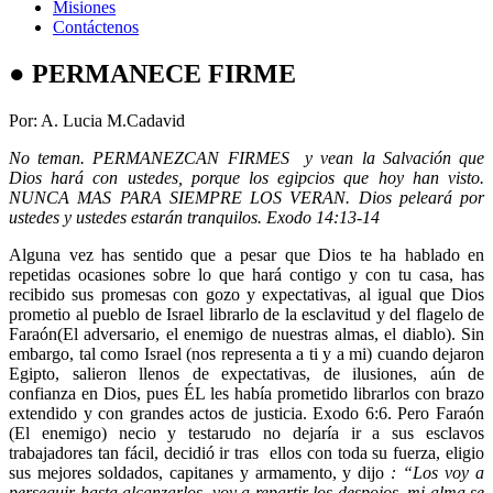
Misiones
Contáctenos
● PERMANECE FIRME
Por: A. Lucia M.Cadavid
No teman. PERMANEZCAN FIRMES y vean la Salvación que
Dios hará con ustedes, porque los egipcios que hoy han visto.
NUNCA MAS PARA SIEMPRE LOS VERAN. Dios peleará por
ustedes y ustedes estarán tranquilos. Exodo 14:13-14
Alguna vez has sentido que a pesar que Dios te ha hablado en
repetidas ocasiones sobre lo que hará contigo y con tu casa, has
recibido sus promesas con gozo y expectativas, al igual que Dios
prometio al pueblo de Israel librarlo de la esclavitud y del flagelo de
Faraón(El adversario, el enemigo de nuestras almas, el diablo). Sin
embargo, tal como Israel (nos representa a ti y a mi) cuando dejaron
Egipto, salieron llenos de expectativas, de ilusiones, aún de
confianza en Dios, pues ÉL les había prometido librarlos con brazo
extendido y con grandes actos de justicia. Exodo 6:6. Pero Faraón
(El enemigo) necio y testarudo no dejaría ir a sus esclavos
trabajadores tan fácil, decidió ir tras ellos con toda su fuerza, eligio
sus mejores soldados, capitanes y armamento, y dijo
: “Los voy a
perseguir hasta alcanzarlos, voy a repartir los despojos, mi alma se