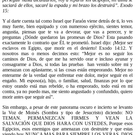
saciará de ellos, sacaré la espada y mi brazo los destruirá”. Exodo
15:
Y al darte cuenta tal como Israel que Faraón viene detrás de ti, lo ves
muy fuerte, bien equipado y con numeroso ejército, sientes temor,
angustia, piensas que te va a devorar, que vas a perecer, y te
preguntas ¿Dónde quedaron las promesas de Dios? Esta pasando
exactamente lo contrario que ÉL te prometió. Israel dijo: ¡Mejor ser
esclavos en Egipto, que morir en el desierto! Exodo 14:12. Y
nosotros mas o menos decimos esto: “Mejor es no seguir los
caminos de Dios, de que me ha servido orar e incluso ayunar y
consagrarme a Dios, si todas las pruebas han venido sobre mi y
amenazan con aplastarme, si las cosas están empeorando. Mejor no
enterarme de la verdad que enfrentar este dolor, mejor seguir en el
engaño. Mi esposo(a), hijo, o familiar, salud, finanzas por lo que
estoy orando está mas rebelde, o ha empeorado, todo está en mi
contra, ya no puedo mas, me siento angustiado y confundido, quiero
morir antes que seguir así”.
Sin embargo, a pesar de este panorama oscuro e incierto se levanto
la Voz de Moisés (Sombra y tipo de Jesucristo) diciendo: NO
TEMAN. PERMANEZCAN FIRMES Y VEAN LA
SALVACIÓN QUE DIOS HARA CON USTEDES, Porque esos
Egipcios, esos enemigos que amenazan con destruirte y que estas
viendo hoy NUNCA MAS PARA SIEMPRE LOS VERAS. DIOS