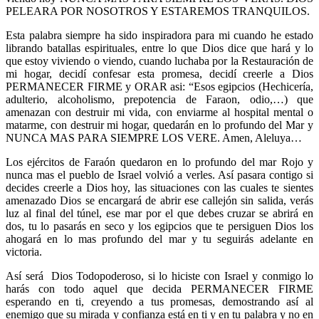
PELEARA POR NOSOTROS Y ESTAREMOS TRANQUILOS.
Esta palabra siempre ha sido inspiradora para mi cuando he estado
librando batallas espirituales, entre lo que Dios dice que hará y lo
que estoy viviendo o viendo, cuando luchaba por la Restauración de
mi hogar, decidí confesar esta promesa, decidí creerle a Dios
PERMANECER FIRME y ORAR asi: “Esos egipcios (Hechicería,
adulterio, alcoholismo, prepotencia de Faraon, odio,…) que
amenazan con destruir mi vida, con enviarme al hospital mental o
matarme, con destruir mi hogar, quedarán en lo profundo del Mar y
NUNCA MAS PARA SIEMPRE LOS VERE. Amen, Aleluya…
Los ejércitos de Faraón quedaron en lo profundo del mar Rojo y
nunca mas el pueblo de Israel volvió a verles. Así pasara contigo si
decides creerle a Dios hoy, las situaciones con las cuales te sientes
amenazado Dios se encargará de abrir ese callejón sin salida, verás
luz al final del túnel, ese mar por el que debes cruzar se abrirá en
dos, tu lo pasarás en seco y los egipcios que te persiguen Dios los
ahogará en lo mas profundo del mar y tu seguirás adelante en
victoria.
Así será Dios Todopoderoso, si lo hiciste con Israel y conmigo lo
harás con todo aquel que decida PERMANECER FIRME
esperando en ti, creyendo a tus promesas, demostrando así al
enemigo que su mirada y confianza está en ti y en tu palabra y no en