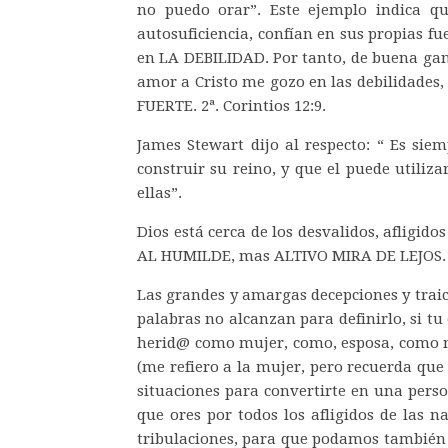
no puedo orar”. Este ejemplo indica qu
autosuficiencia, confían en sus propias fu
en LA DEBILIDAD. Por tanto, de buena gana
amor a Cristo me gozo en las debilidades
FUERTE. 2ª. Corintios 12:9.
James Stewart dijo al respecto: “ Es si
construir su reino, y que el puede utiliza
ellas”.
Dios está cerca de los desvalidos, afligido
AL HUMILDE, mas ALTIVO MIRA DE LEJOS. 
Las grandes y amargas decepciones y traic
palabras no alcanzan para definirlo, si tu
herid@ como mujer, como, esposa, como ma
(me refiero a la mujer, pero recuerda que
situaciones para convertirte en una perso
que ores por todos los afligidos de las 
tribulaciones, para que podamos también 