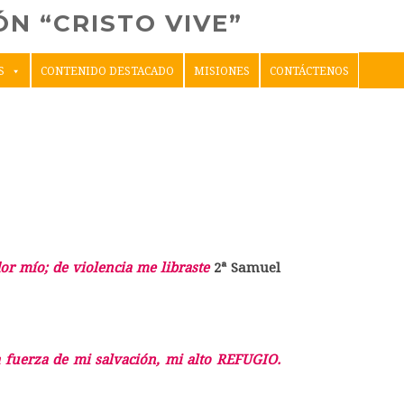
N “CRISTO VIVE”
S
CONTENIDO DESTACADO
MISIONES
CONTÁCTENOS
or mío; de violencia me libraste
2ª Samuel
la fuerza de mi salvación, mi alto
REFUGIO
.