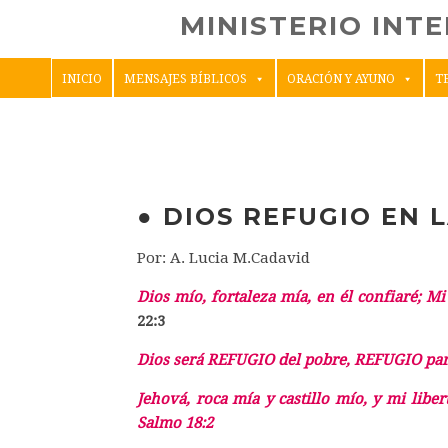
MINISTERIO INT
INICIO
MENSAJES BÍBLICOS
ORACIÓN Y AYUNO
T
● DIOS REFUGIO EN 
Por: A. Lucia M.Cadavid
Dios mío, fortaleza mía, en él confiaré; Mi
22:3
Dios será
REFUGIO
del pobre,
REFUGIO
par
Jehová, roca mía y castillo mío, y mi libe
Salmo 18:2