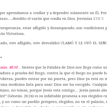
e aprendamos a confiar y a depender solamente en Él. Por 
razo…..Bendito el varón que confía en Dios. Jeremías 17:5-7.
esesperanza, estar afligido y desamparado, son condiciones 
ón Victoriosa.
tiado, este afligido, este desvalido) CLAMÓ Y LE OYÓ EL 
**
aías. 48:10
. Sientes que la Palabra de Dios nos llega como un
adura a prueba del fuego, contra la que el fuego no puede h
 Pobreza, puedes entrar por mi puerta, pero Dios ya está en 
una medicina lista para usar: Dios me ha escogido. Cualquie
stiano, no temas, porque Jesús está contigo… Jesús jamás aba
ré” (Génesis. 26:24) es su infaltable promesa a sus elegidos c
y no como un pueblo próspero; elegidos, no en el palacio, s