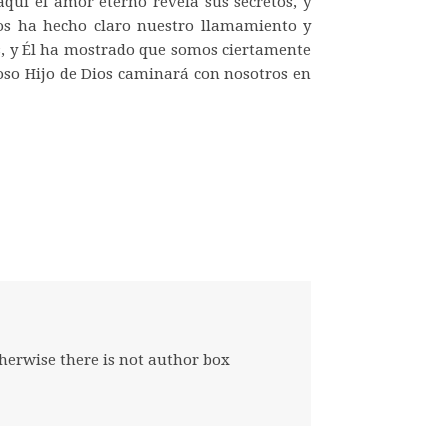
aquí el amor eterno revela sus secretos, y
nos ha hecho claro nuestro llamamiento y
s, y Él ha mostrado que somos ciertamente
rioso Hijo de Dios caminará con nosotros en
herwise there is not author box