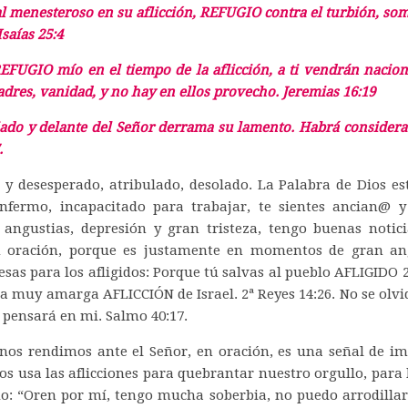
al menesteroso en su aflicción,
REFUGIO
contra el turbión, som
saías 25:4
EFUGIO
mío en el tiempo de la aflicción, a ti vendrán nacione
res, vanidad, y no hay en ellos provecho. Jeremias 16:19
iado y delante del Señor derrama su lamento. Habrá considera
.
e y desesperado, atribulado, desolado. La Palabra de Dios e
s enfermo, incapacitado para trabajar, te sientes ancian@ 
 angustias, depresión y gran tristeza, tengo buenas notici
u oración, porque es justamente en momentos de gran an
s para los afligidos: Porque tú salvas al pueblo AFLIGIDO 2
la muy amarga AFLICCIÓN de Israel. 2ª Reyes 14:26. No se olv
 pensará en mi. Salmo 40:17.
s rendimos ante el Señor, en oración, es una señal de im
ios usa las aflicciones para quebrantar nuestro orgullo, para
endo: “Oren por mí, tengo mucha soberbia, no puedo arrodill