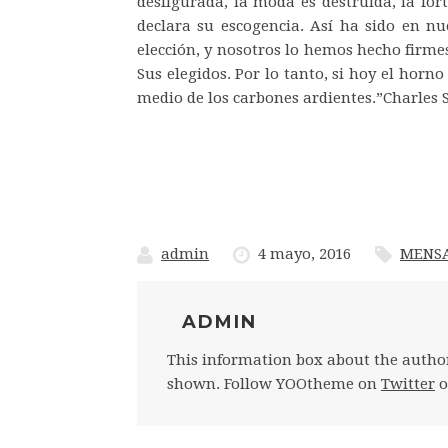
desfigurada, la moda es destruida, la for
declara su escogencia. Así ha sido en n
elección, y nosotros lo hemos hecho firm
Sus elegidos. Por lo tanto, si hoy el horn
medio de los carbones ardientes.”Charles
admin
4 mayo, 2016
MENSA
ADMIN
This information box about the author
shown. Follow YOOtheme on
Twitter
o