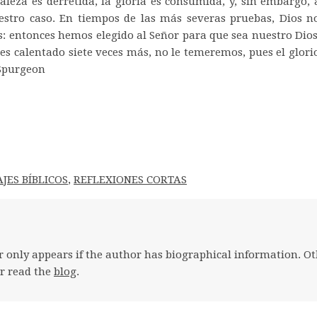
taleza es derretida, la gloria es consumida, y, sin embargo, 
uestro caso. En tiempos de las más severas pruebas, Dios 
es: entonces hemos elegido al Señor para que sea nuestro Dio
o es calentado siete veces más, no le temeremos, pues el glo
 Spurgeon
JES BÍBLICOS
,
REFLEXIONES CORTAS
 only appears if the author has biographical information. Ot
r read the
blog
.