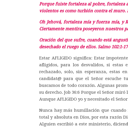
Porque fuiste fortaleza al pobre, fortaleza 
violentos es como turbión contra el muro. I
Oh Jehová, fortaleza mía y fuerza mía, y
R
Ciertamente mentira poseyeron nuestros pad
Oración del que sufre, cuando está angust
desechado el ruego de ellos. Salmo 102:1-17
Estar AFLIGIDO significa: Estar impotent
afligidos, para los desvalidos, si esta
rechazado, solo, sin esperanza, estas en
candidat@ para que el Señor escuche t
buscamos de todo corazón. Algunas promesa
su derecho. Job 36:6 Porque el Señor miró 
Aunque AFLIGIDO yo y necesitado el Señor
Nunca hay más humillación que cuando no
total y absoluta en Dios, por esta razón D
Alguien escribió a este ministerio, dici