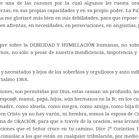
e una de las razones por la cual algunos les cuesta ora
erzas, en sus propias capacidades y en su propio poder. La Pa
 me gloriaré más bien en mis debilidades, para que repose so
, en afrentas, en necesidades, en persecuciones, en angust
empre sobre la DEBILIDAD Y HUMILLACIÓN humanas, no sobre 
rnos, no sólo a pesar de nuestra Insuficiencia, Impotencia y
s y necesitados y lejos de los soberbios y orgullosos y auto su
Salmo 138:6.
iones, son permitidas por Dios, estas causan un profundo, ind
 espos@, mamá, papá, hijos, aún hermanos en la fe, en los cua
dre, como abuela, como suegra, como amiga, como hija Dios
 en Cristo ya no hay varón, ni hembra, somos la esposa de Cri
na de ORACIÓN, para que a través de la oración, seas levant
naciones que el Señor cruce en tu camino.
Dice 2ª Corintios 
consolar a los que están en cualquier tribulación, por medio