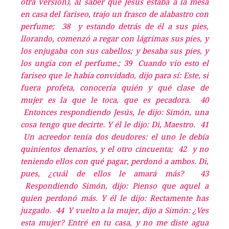
otra versión), al saber que Jesús estaba a la mesa
en casa del fariseo, trajo un frasco de alabastro con
perfume; 38 y estando detrás de él a sus pies,
llorando, comenzó a regar con lágrimas sus pies, y
los enjugaba con sus cabellos; y besaba sus pies, y
los ungía con el perfume.; 39 Cuando vio esto el
fariseo que le había convidado, dijo para sí: Este, si
fuera profeta, conocería quién y qué clase de
mujer es la que le toca, que es pecadora. 40
Entonces respondiendo Jesús, le dijo: Simón, una
cosa tengo que decirte. Y él le dijo: Di, Maestro. 41
Un acreedor tenía dos deudores: el uno le debía
quinientos denarios, y el otro cincuenta; 42 y no
teniendo ellos con qué pagar, perdonó a ambos. Di,
pues, ¿cuál de ellos le amará más? 43
Respondiendo Simón, dijo: Pienso que aquel a
quien perdonó más. Y él le dijo: Rectamente has
juzgado. 44 Y vuelto a la mujer, dijo a Simón: ¿Ves
esta mujer? Entré en tu casa, y no me diste agua