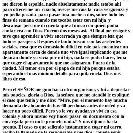
me dieron la espalda, nadie absolutamente nadie estaba ahí
para ofrecerme un cuarto, aveces me caía la cara vergüenza y
yo pedía posada para pasar una noche o dos, sobre todo los
fines de semana cuando me tocaba estar con mi hija y
descansar pero me di cuenta que al único con quién podía
contar era con Dios. Fueron dos meses así. Al final me resigné y
tuve que aprender a vivir encerrada ya que siempre leía que
todo es pasajero.
Después de tanto buscar con las asistentes
sociales, cosa que es demasiado difícil en este país encontrar un
apartamento cerca de donde uno vive igual suplicando que me
dejaran donde yo vivía por mi hija, nada se podía hacer, tenía
que coger el apartamento que me asignaran. Fuera de la
ciudad. Mi temor era por el papá de mi hija porque estaba
esperando el mas mínimo detalle para quitarmela. Dios nos
libro de eso.
Pero el SEÑOR me guío hacia otro organismo, y fui a depositar
mis papeles, gloria a Dios, la señora que me atendió le expliqué
el caso que tenía y me dice: “Mire, por el momento hay mucha
demanda de alojamiento hay 60 perdonas antes de usted y va
hacer un poco difícil. Pero yo le voy ayudar,yo viví en esa
colonia y ahora mismo voy hacer pasar su documento con la
encargada pero no le prometo nada.” Y nos dijimos hasta
pronto. El caso es que saliendo justamente a coger mi carro,
recibo la llamada de la responsable y me dice: ¿puede venir