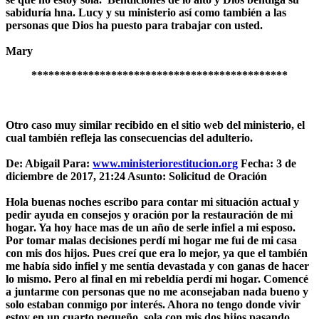
sabiduría hna. Lucy y su ministerio así como también a las
personas que Dios ha puesto para trabajar con usted.
Mary
*********************************************
Otro caso muy similar recibido en el sitio web del ministerio, el
cual también refleja las consecuencias del adulterio.
De: Abigail
Para:
www.ministeriorestitucion.org
Fecha: 3 de
diciembre de 2017, 21:24 Asunto: Solicitud de Oración
Hola buenas noches escribo para contar mi situación actual y
pedir ayuda en consejos y oración por la restauración de mi
hogar. Ya hoy hace mas de un año de serle infiel a mi esposo.
Por tomar malas decisiones perdí mi hogar me fui de mi casa
con mis dos hijos. Pues creí que era lo mejor, ya que el también
me había sido infiel y me sentía devastada y con ganas de hacer
lo mismo. Pero al final en mi rebeldía perdí mi hogar. Comencé
a juntarme con personas que no me aconsejaban nada bueno y
solo estaban conmigo por interés. Ahora no tengo donde vivir
estoy en un cuarto pequeño, sola con mis dos hijos pasando