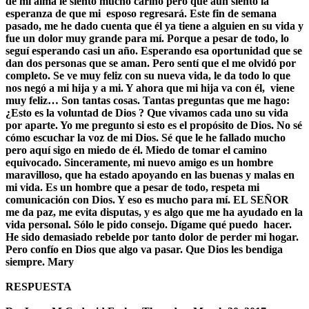
de mi alma le siento mucho cariño pero que aún siento la
esperanza de que mi esposo regresará. Este fin de semana
pasado, me he dado cuenta que él ya tiene a alguien en su vida y
fue un dolor muy grande para mí. Porque a pesar de todo, lo
seguí esperando casi un año. Esperando esa oportunidad que se
dan dos personas que se aman. Pero sentí que el me olvidó por
completo. Se ve muy feliz con su nueva vida, le da todo lo que
nos negó a mi hija y a mi. Y ahora que mi hija va con él, viene
muy feliz… Son tantas cosas. Tantas preguntas que me hago:
¿Esto es la voluntad de Dios ? Que vivamos cada uno su vida
por aparte. Yo me pregunto si esto es el propósito de Dios. No sé
cómo escuchar la voz de mi Dios. Sé que le he fallado mucho
pero aquí sigo en miedo de él. Miedo de tomar el camino
equivocado. Sinceramente, mi nuevo amigo es un hombre
maravilloso, que ha estado apoyando en las buenas y malas en
mi vida. Es un hombre que a pesar de todo, respeta mi
comunicación con Dios. Y eso es mucho para mí. EL SEÑOR
me da paz, me evita disputas, y es algo que me ha ayudado en la
vida personal. Sólo le pido consejo. Dígame qué puedo hacer.
He sido demasiado rebelde por tanto dolor de perder mi hogar.
Pero confío en Dios que algo va pasar. Que Dios les bendiga
siempre. Mary
RESPUESTA