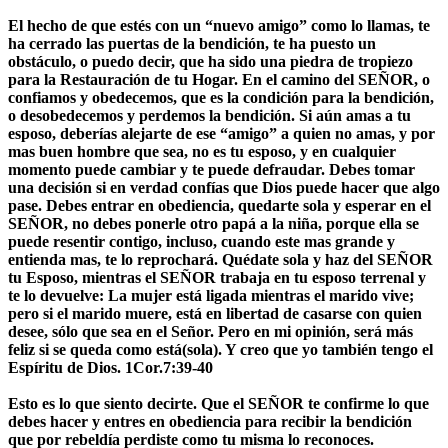
El hecho de que estés con un “nuevo amigo” como lo llamas, te
ha cerrado las puertas de la bendición, te ha puesto un
obstáculo, o puedo decir, que ha sido una piedra de tropiezo
para la Restauración de tu Hogar. En el camino del SEÑOR, o
confiamos y obedecemos, que es la condición para la bendición,
o desobedecemos y perdemos la bendición. Si aún amas a tu
esposo, deberías alejarte de ese “amigo” a quien no amas, y por
mas buen hombre que sea, no es tu esposo, y en cualquier
momento puede cambiar y te puede defraudar. Debes tomar
una decisión si en verdad confías que Dios puede hacer que algo
pase. Debes entrar en obediencia, quedarte sola y esperar en el
SEÑOR, no debes ponerle otro papá a la niña, porque ella se
puede resentir contigo, incluso, cuando este mas grande y
entienda mas, te lo reprochará. Quédate sola y haz del SEÑOR
tu Esposo, mientras el SEÑOR trabaja en tu esposo terrenal y
te lo devuelve:
La mujer está ligada mientras el marido vive;
pero si el marido muere, está en libertad de casarse con quien
desee, sólo que sea en el Señor. Pero en mi opinión, será más
feliz si se queda como está(sola). Y creo que yo también tengo el
Espíritu de Dios. 1Cor.7:39-40
Esto es lo que siento decirte. Que el SEÑOR te confirme lo que
debes hacer y entres en obediencia para recibir la bendición
que por rebeldía perdiste como tu misma lo reconoces.