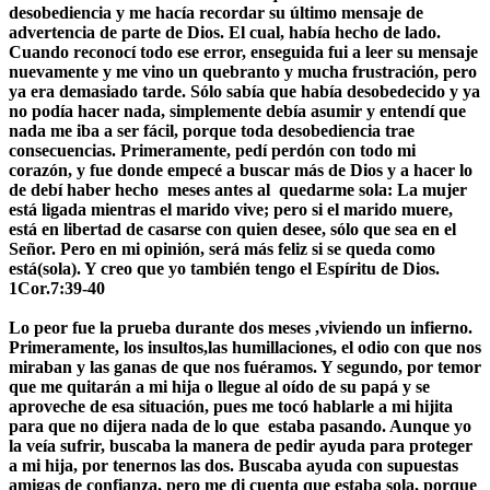
desobediencia y me hacía recordar su último mensaje de
advertencia de parte de Dios. El cual, había hecho de lado.
Cuando reconocí todo ese error, enseguida fui a leer su mensaje
nuevamente y me vino un quebranto y mucha frustración, pero
ya era demasiado tarde. Sólo sabía que había desobedecido y ya
no podía hacer nada, simplemente debía asumir y entendí que
nada me iba a ser fácil, porque toda desobediencia trae
consecuencias. Primeramente, pedí perdón con todo mi
corazón, y fue donde empecé a buscar más de Dios y a hacer lo
de debí haber hecho meses antes al quedarme sola:
La mujer
está ligada mientras el marido vive; pero si el marido muere,
está en libertad de casarse con quien desee, sólo que sea en el
Señor. Pero en mi opinión, será más feliz si se queda como
está(sola). Y creo que yo también tengo el Espíritu de Dios.
1Cor.7:39-40
Lo peor fue la prueba durante dos meses ,viviendo un infierno.
Primeramente, los insultos,las humillaciones, el odio con que nos
miraban y las ganas de que nos fuéramos. Y segundo, por temor
que me quitarán a mi hija o llegue al oído de su papá y se
aproveche de esa situación, pues me tocó hablarle a mi hijita
para que no dijera nada de lo que estaba pasando. Aunque yo
la veía sufrir, buscaba la manera de pedir ayuda para proteger
a mi hija, por tenernos las dos. Buscaba ayuda con supuestas
amigas de confianza, pero me di cuenta que estaba sola, porque