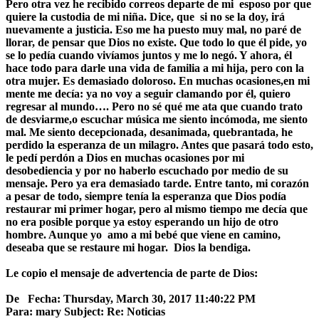
Pero otra vez he recibido correos departe de mi esposo por que
quiere la custodia de mi niña. Dice, que si no se la doy, irá
nuevamente a justicia. Eso me ha puesto muy mal, no paré de
llorar, de pensar que Dios no existe. Que todo lo que él pide, yo
se lo pedía cuando vivíamos juntos y me lo negó. Y ahora, él
hace todo para darle una vida de familia a mi hija, pero con la
otra mujer. Es demasiado doloroso. En muchas ocasiones,en mi
mente me decía: ya no voy a seguir clamando por él, quiero
regresar al mundo…. Pero no sé qué me ata que cuando trato
de desviarme,o escuchar música me siento incómoda, me siento
mal. Me siento decepcionada, desanimada, quebrantada, he
perdido la esperanza de un milagro. Antes que pasará todo esto,
le pedí perdón a Dios en muchas ocasiones por mi
desobediencia y por no haberlo escuchado por medio de su
mensaje. Pero ya era demasiado tarde. Entre tanto, mi corazón
a pesar de todo, siempre tenía la esperanza que Dios podía
restaurar mi primer hogar, pero al mismo tiempo me decía que
no era posible porque ya estoy esperando un hijo de otro
hombre. Aunque yo amo a mi bebé que viene en camino,
deseaba que se restaure mi hogar.
Dios la bendiga.
Le copio el mensaje de advertencia de parte de Dios:
De
Fecha: Thursday, March 30, 2017 11:40:22 PM
Para: mary Subject: Re: Noticias