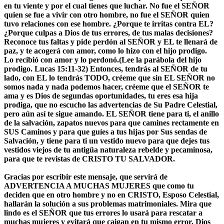
en tu viente y por el cual tienes que luchar. No fue el SEÑOR
quien se fue a vivir con otro hombre, no fue el SEÑOR quien
tuvo relaciones con ese hombre. ¿Porque te irritas contra EL?
¿Porque culpas a Dios de tus errores, de tus malas decisiones?
Reconoce tus faltas y pide perdón al SEÑOR y EL te llenará de
paz, y te acogerá con amor, como lo hizo con el hijo prodigo.
Lo recibió con amor y lo perdonó.(Lee la parábola del hijo
prodigo. Lucas 15:11-32) Entonces, tendrás al SEÑOR de tu
lado, con EL lo tendrás TODO, créeme que sin EL SEÑOR no
somos nada y nada podemos hacer, créeme que el SEÑOR te
ama y es Dios de segundas oportunidades, tu eres esa hija
prodiga, que no escucho las advertencias de Su Padre Celestial,
pero aún así te sigue amando. EL SEÑOR tiene para ti, el anillo
de la salvación, zapatos nuevos para que camines rectamente en
SUS Caminos y para que guíes a tus hijas por Sus sendas de
Salvación, y tiene para ti un vestido nuevo para que dejes tus
vestidos viejos de tu antigüa naturaleza rebelde y pecaminosa,
para que te revistas de CRISTO TU SALVADOR.
Gracias por escribir este mensaje, que servirá de
ADVERTENCIA A MUCHAS MUJERES que como tu
deciden que en otro hombre y no en CRISTO, Esposo Celestial,
hallarán la solución a sus problemas matrimoniales. Mira que
lindo es el SEÑOR que tus errores lo usará para rescatar a
muchas mujeres y evitará que caigan en tu mismo error. Dios