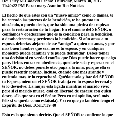
De: Lucy M.Cadavid Fecha: Thursday, March 30, 2017
11:40:22 PM Para: mary Asunto: Re: Noticias
El hecho de que estés con un “nuevo amigo” como lo llamas, te
ha cerrado las puertas de la bendición, te ha puesto un
obstáculo, o puedo decir, que ha sido una piedra de tropiezo
para la restauración de tu hogar. En el camino del SEÑOR, o
confiamos y obedecemos que es la condición para la bendición,
o desobedecemos y perdemos la bendición. Si aún amas a tu
esposo, deberías alejarte de ese “amigo” a quien no amas, y por
mas buen hombre que sea, no es tu esposo, y en cualquier
momento puede cambiar y te puede defraudar. Debes tomar
una decisión si en verdad confías que Dios puede hacer que algo
pase. Debes entrar en obediencia, quedarte sola y esperar en el
SEÑOR, no debes ponerle otro papá a la niña, porque ella se
puede resentir contigo, incluso, cuando este mas grande y
entienda mas, te lo reprochará. Quédate sola y haz del SEÑOR
tu Esposo, mientras el SEÑOR trabaja en tu esposo terrenal y
te lo devuelve:
La mujer está ligada mientras el marido vive;
pero si el marido muere, está en libertad de casarse con quien
desee, sólo que sea en el Señor. Pero en mi opinión, será más
feliz si se queda como está(sola). Y creo que yo también tengo el
Espíritu de Dios. 1Cor.7:39-40
Esto es lo que siento decirte. Que el SEÑOR te confirme lo que