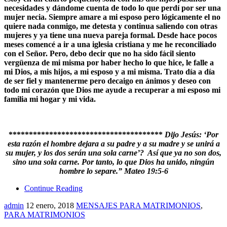
necesidades y dándome cuenta de todo lo que perdí por ser una
mujer necia. Siempre amare a mi esposo pero lógicamente el no
quiere nada conmigo, me detesta y continua saliendo con otras
mujeres y ya tiene una nueva pareja formal. Desde hace pocos
meses comencé a ir a una iglesia cristiana y me he reconciliado
con el Señor. Pero, debo decir que no ha sido fácil siento
vergüenza de mi misma por haber hecho lo que hice, le falle a
mi Dios, a mis hijos, a mi esposo y a mi misma. Trato día a día
de ser fiel y mantenerme pero decaigo en ánimos y deseo con
todo mi corazón que Dios me ayude a recuperar a mi esposo mi
familia mi hogar y mi vida.
**************************************
Dijo Jesús: ‘Por
esta razón el hombre dejara a su padre y a su madre y se unirá a
su mujer, y los dos serán una sola carne’? Así que ya no son dos,
sino una sola carne. Por tanto, lo que Dios ha unido, ningún
hombre lo separe.” Mateo 19:5-6
Continue Reading
admin
12 enero, 2018
MENSAJES PARA MATRIMONIOS
,
PARA MATRIMONIOS