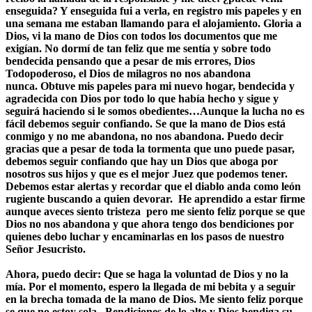
enseguida? Y enseguida fui a verla, en registro mis papeles y en
una semana me estaban llamando para el alojamiento. Gloria a
Dios, vi la mano de Dios con todos los documentos que me
exigían. No dormí de tan feliz que me sentía y sobre todo
bendecida pensando que a pesar de mis errores, Dios
Todopoderoso, el Dios de milagros no nos abandona
nunca. Obtuve mis papeles para mi nuevo hogar, bendecida y
agradecida con Dios por todo lo que había hecho y sigue y
seguirá haciendo si le somos obedientes…Aunque la lucha no es
fácil debemos seguir confiando. Se que la mano de Dios está
conmigo y no me abandona, no nos abandona. Puedo decir
gracias que a pesar de toda la tormenta que uno puede pasar,
debemos seguir confiando que hay un Dios que aboga por
nosotros sus hijos y que es el mejor Juez que podemos tener.
Debemos estar alertas y recordar que el
diablo anda como león
rugiente buscando a quien devorar.
He aprendido a estar firme
aunque aveces siento tristeza pero me siento feliz porque se que
Dios no nos abandona y que ahora tengo dos bendiciones por
quienes debo luchar y encaminarlas en los pasos de nuestro
Señor Jesucristo.
Ahora, puedo decir:
Que se haga la voluntad de Dios y no la
mía.
Por el momento, espero la llegada de mi bebita y a seguir
en la brecha tomada de la mano de Dios. Me siento feliz porque
se que no estoy sola.
Bendiciones de lo alto y Dios bendiga su