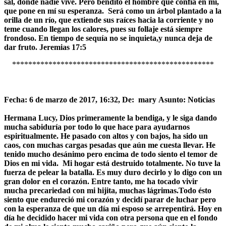
sal, donde nadie vive. Pero bendito el hombre que confía en mí,
que pone en mí su esperanza. Será como un árbol plantado a la
orilla de un río, que extiende sus raíces hacia la corriente y no
teme cuando llegan los calores, pues su follaje está siempre
frondoso. En tiempo de sequía no se inquieta,y nunca deja de
dar fruto. Jeremias 17:5
**************************************************
Fecha: 6 de marzo de 2017, 16:32,
De: mary
Asunto: Noticias
Hermana Lucy, Dios primeramente la bendiga, y le siga dando
mucha sabiduría por todo lo que hace para ayudarnos
espiritualmente. He pasado con altos y con bajos, ha sido un
caos, con muchas cargas pesadas que aún me cuesta llevar. He
tenido mucho desánimo pero encima de todo siento el temor de
Dios en mi vida. Mi hogar está destruido totalmente. No tuve la
fuerza de pelear la batalla. Es muy duro decirlo y lo digo con un
gran dolor en el corazón. Entre tanto, me ha tocado vivir
mucha precariedad con mi hijita, muchas lágrimas.Todo ésto
siento que endureció mi corazón y decidí parar de luchar pero
con la esperanza de que un día mi esposo se arrepentirá. Hoy en
día he decidido hacer mi vida con otra persona que en el fondo