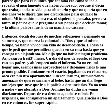
parece que para él lo único que contaba era como se iba a
repartir el apartamento que había comprado, porque el decía
que trabajo toda su vida para obtenerlo y que no quería que en
dos años yo le dijera que nos divorciemos para quitarle la
mitad. Mi intención no era esa, ni siquiera lo pensaba, pero era
tanto su pánico que le pregunto a sus papás que decisión tomar,
y la última palabra fue la de su mamá, no casarse.
Entonces, decidí después de muchas reflexiones y pensando en
su mensaje, que no era la voluntad de Dios y que al mismo
tiempo, yo había vivido una vida de desobediencia. El caso es
que le pedí que me permitiera quedar en su casa hasta que yo
consiga un alojamiento. Me dijo que no había ningún problema.
Así pasaron tres(3) meses. Un día del mes de agosto, él llegó con
con sus padres y ahí empezó todo el infierno. Ya no era mi
hogar mío, éramos unas aprovechadas y debíamos irnos lo más
pronto posible. Comíamos en el cuarto, jugábamos en el cuarto,
osea era nuestro apartamento. Fueron insultos, humillaciones,
amenazas de querer sacarme al bebé, hasta que un día, llegó
tan lejos que tuve que ir a la policía a denunciarlos. Yo no tenía
a nadie y me aferraba a Dios. Aunque las dudas me venías
diariamente. Depues de esa denuncia, todo se calmó. En
urgencias, me consiguieron un apartamento. Que gracias a Dios
en ese entonces, fue super rápido.