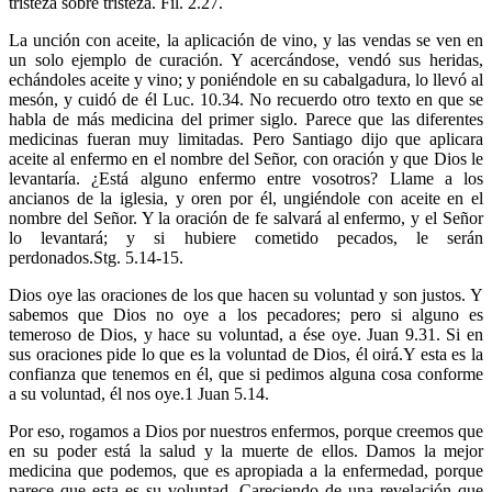
tristeza sobre tristeza. Fil. 2.27.
La unción con aceite, la aplicación de vino, y las vendas se ven en
un solo ejemplo de curación. Y acercándose, vendó sus heridas,
echándoles aceite y vino; y poniéndole en su cabalgadura, lo llevó al
mesón, y cuidó de él Luc. 10.34. No recuerdo otro texto en que se
habla de más medicina del primer siglo. Parece que las diferentes
medicinas fueran muy limitadas. Pero Santiago dijo que aplicara
aceite al enfermo en el nombre del Señor, con oración y que Dios le
levantaría. ¿Está alguno enfermo entre vosotros? Llame a los
ancianos de la iglesia, y oren por él, ungiéndole con aceite en el
nombre del Señor. Y la oración de fe salvará al enfermo, y el Señor
lo levantará; y si hubiere cometido pecados, le serán
perdonados.Stg. 5.14-15.
Dios oye las oraciones de los que hacen su voluntad y son justos. Y
sabemos que Dios no oye a los pecadores; pero si alguno es
temeroso de Dios, y hace su voluntad, a ése oye. Juan 9.31. Si en
sus oraciones pide lo que es la voluntad de Dios, él oirá.Y esta es la
confianza que tenemos en él, que si pedimos alguna cosa conforme
a su voluntad, él nos oye.1 Juan 5.14.
Por eso, rogamos a Dios por nuestros enfermos, porque creemos que
en su poder está la salud y la muerte de ellos. Damos la mejor
medicina que podemos, que es apropiada a la enfermedad, porque
parece que esta es su voluntad. Careciendo de una revelación que