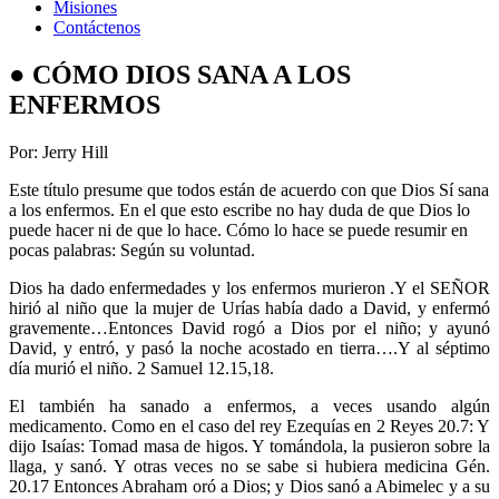
Misiones
Contáctenos
● CÓMO DIOS SANA A LOS
ENFERMOS
Por: Jerry Hill
Este título presume que todos están de acuerdo con que Dios Sí sana
a los enfermos. En el que esto escribe no hay duda de que Dios lo
puede hacer ni de que lo hace. Cómo lo hace se puede resumir en
pocas palabras: Según su voluntad.
Dios ha dado enfermedades y los enfermos murieron .Y el SEÑOR
hirió al niño que la mujer de Urías había dado a David, y enfermó
gravemente…Entonces David rogó a Dios por el niño; y ayunó
David, y entró, y pasó la noche acostado en tierra….Y al séptimo
día murió el niño. 2 Samuel 12.15,18.
El también ha sanado a enfermos, a veces usando algún
medicamento. Como en el caso del rey Ezequías en 2 Reyes 20.7: Y
dijo Isaías: Tomad masa de higos. Y tomándola, la pusieron sobre la
llaga, y sanó. Y otras veces no se sabe si hubiera medicina Gén.
20.17 Entonces Abraham oró a Dios; y Dios sanó a Abimelec y a su