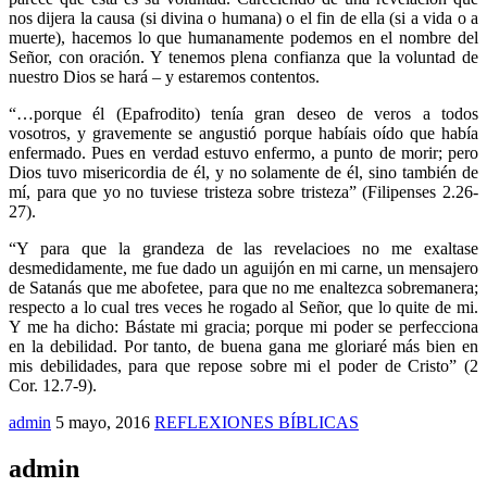
nos dijera la causa (si divina o humana) o el fin de ella (si a vida o a
muerte), hacemos lo que humanamente podemos en el nombre del
Señor, con oración. Y tenemos plena confianza que la voluntad de
nuestro Dios se hará – y estaremos contentos.
“…porque él (Epafrodito) tenía gran deseo de veros a todos
vosotros, y gravemente se angustió porque habíais oído que había
enfermado. Pues en verdad estuvo enfermo, a punto de morir; pero
Dios tuvo misericordia de él, y no solamente de él, sino también de
mí, para que yo no tuviese tristeza sobre tristeza” (Filipenses 2.26-
27).
“Y para que la grandeza de las revelacioes no me exaltase
desmedidamente, me fue dado un aguijón en mi carne, un mensajero
de Satanás que me abofetee, para que no me enaltezca sobremanera;
respecto a lo cual tres veces he rogado al Señor, que lo quite de mi.
Y me ha dicho: Bástate mi gracia; porque mi poder se perfecciona
en la debilidad. Por tanto, de buena gana me gloriaré más bien en
mis debilidades, para que repose sobre mi el poder de Cristo” (2
Cor. 12.7-9).
admin
5 mayo, 2016
REFLEXIONES BÍBLICAS
admin