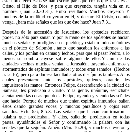
este libro. Pero éstas se han escrito para que creáis que Jesús es el
Cristo, el Hijo de Dios, y para que creyendo, tengáis vida en su
nombre. (Juan 20.30-31). Hubo resultado: Muchos creyeron Y
muchos de la multitud creyeron en él, y decían: El Cristo, cuando
venga, ¿hará más señales que las que éste hace? Juan 7.31.
Después de la ascensión de Jesucristo, los apóstoles recibieron
poder, no sólo para sanar. Y por la mano de los apóstoles se hacían
muchas señales y prodigios en el pueblo; y estaban todos unánimes
en el pórtico de Salomón…tanto que sacaban los enfermos a las
calles, y los ponían en camas y lechos, para que al pasar Pedro, a lo
menos su sombra cayese sobre alguno de ellos.Y aun de las
ciudades vecinas muchos venían a Jerusalén, trayendo enfermos y
atormentados de espíritus inmundos; y todos eran sanados. (Hechos
5.12-16), pero para dar esa facultad a otros discípulos también. A los
cuales presentaron ante los apóstoles, quienes, orando, les
impusieron las manos. Entonces Felipe, descendiendo a la ciudad de
Samaria, les predicaba a Cristo. Y la gente, unánime, escuchaba
atentamente las cosas que decía Felipe, oyendo y viendo las señales
que hacía. Porque de muchos que tenían espíritus inmundos, salían
éstos dando grandes voces; y muchos paralíticos y cojos eran
sanados. Hch. 6.6; 8.5-8. Las señales que hacían confirmaron la
palabra que predicaban. Y ellos, saliendo, predicaron en todas
partes, ayudándoles el Señor y confirmando la palabra con las
señales que la seguían. Amén. (Mar. 16.20), y muchos creyeron y