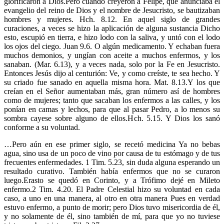
glorificaron a Dios.Pero cuando creyeron a Felipe, que anunciaba el
evangelio del reino de Dios y el nombre de Jesucristo, se bautizaban
hombres y mujeres. Hch. 8.12. En aquel siglo de grandes
curaciones, a veces se hizo la aplicación de alguna sustancia Dicho
esto, escupió en tierra, e hizo lodo con la saliva, y untó con el lodo
los ojos del ciego. Juan 9.6. O algún medicamento. Y echaban fuera
muchos demonios, y ungían con aceite a muchos enfermos, y los
sanaban. (Mar. 6.13), y a veces nada, solo por la Fe en Jesucristo.
Entonces Jesús dijo al centurión: Ve, y como creíste, te sea hecho. Y
su criado fue sanado en aquella misma hora. Mat. 8.13.Y los que
creían en el Señor aumentaban más, gran número así de hombres
como de mujeres; tanto que sacaban los enfermos a las calles, y los
ponían en camas y lechos, para que al pasar Pedro, a lo menos su
sombra cayese sobre alguno de ellos.Hch. 5.15. Y Dios los sanó
conforme a su voluntad.
…Pero aún en ese primer siglo, se recetó medicina Ya no bebas
agua, sino usa de un poco de vino por causa de tu estómago y de tus
frecuentes enfermedades. 1 Tim. 5.23, sin duda alguna esperando un
resultado curativo. También había enfermos que no se curaron
luego.Erasto se quedó en Corinto, y a Trófimo dejé en Mileto
enfermo.2 Tim. 4.20. El Padre Celestial hizo su voluntad en cada
caso, a uno en una manera, al otro en otra manera Pues en verdad
estuvo enfermo, a punto de morir; pero Dios tuvo misericordia de él,
y no solamente de él, sino también de mí, para que yo no tuviese