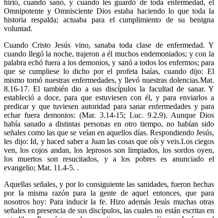
hirió, cuando sanó, y cuando les guardó de toda enfermedad, el
Omnipotente y Omnisciente Dios estaba haciendo lo que toda la
historia respalda; actuaba para el cumplimiento de su benigna
voluntad.
Cuando Cristo Jesús vino, sanaba toda clase de enfermedad. Y
cuando llegó la noche, trajeron a él muchos endemoniados; y con la
palabra echó fuera a los demonios, y sanó a todos los enfermos; para
que se cumpliese lo dicho por el profeta Isaías, cuando dijo: El
mismo tomó nuestras enfermedades, y llevó nuestras dolencias.Mat.
8.16-17. El también dio a sus discípulos la facultad de sanar. Y
estableció a doce, para que estuviesen con él, y para enviarlos a
predicar y que tuviesen autoridad para sanar enfermedades y para
echar fuera demonios: (Mar. 3.14-15; Luc. 9.2,9). Aunque Dios
había sanado a distintas personas en otro tiempo, no habían sido
señales como las que se veían en aquellos días. Respondiendo Jesús,
les dijo: Id, y haced saber a Juan las cosas que oís y veis.Los ciegos
ven, los cojos andan, los leprosos son limpiados, los sordos oyen,
los muertos son resucitados, y a los pobres es anunciado el
evangelio; Mat. 11.4-5. .
Aquellas señales, y por lo consiguiente las sanidades, fueron hechas
por la misma razón para la gente de aquel entonces, que para
nosotros hoy: Para inducir la fe. Hizo además Jesús muchas otras
señales en presencia de sus discípulos, las cuales no están escritas en