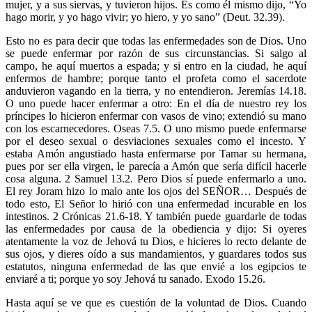
mujer, y a sus siervas, y tuvieron hijos. Es como él mismo dijo, “Yo
hago morir, y yo hago vivir; yo hiero, y yo sano” (Deut. 32.39).
Esto no es para decir que todas las enfermedades son de Dios. Uno
se puede enfermar por razón de sus circunstancias. Si salgo al
campo, he aquí muertos a espada; y si entro en la ciudad, he aquí
enfermos de hambre; porque tanto el profeta como el sacerdote
anduvieron vagando en la tierra, y no entendieron. Jeremías 14.18.
O uno puede hacer enfermar a otro: En el día de nuestro rey los
príncipes lo hicieron enfermar con vasos de vino; extendió su mano
con los escarnecedores. Oseas 7.5. O uno mismo puede enfermarse
por el deseo sexual o desviaciones sexuales como el incesto. Y
estaba Amón angustiado hasta enfermarse por Tamar su hermana,
pues por ser ella virgen, le parecía a Amón que sería difícil hacerle
cosa alguna. 2 Samuel 13.2. Pero Dios sí puede enfermarlo a uno.
El rey Joram hizo lo malo ante los ojos del SEÑOR… Después de
todo esto, El Señor lo hirió con una enfermedad incurable en los
intestinos. 2 Crónicas 21.6-18. Y también puede guardarle de todas
las enfermedades por causa de la obediencia y dijo: Si oyeres
atentamente la voz de Jehová tu Dios, e hicieres lo recto delante de
sus ojos, y dieres oído a sus mandamientos, y guardares todos sus
estatutos, ninguna enfermedad de las que envié a los egipcios te
enviaré a ti; porque yo soy Jehová tu sanado. Exodo 15.26.
Hasta aquí se ve que es cuestión de la voluntad de Dios. Cuando