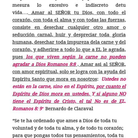
mesura lo excesivo e indiscreto detu
vida….
Amar al SEÑOR tu Dios, con todo el
corazón, con toda el alma y con todas las fuerzas,
consiste en desechar cualquier otro amor o
seducción carnal, huir y despreciar toda gloria
humana, desechar toda impureza dela carne y del
corazón, y adherirse a todo lo que a EL le agrada,
pues
los que viven según la carne no pueden
agradar a Dios Romanos 8:8
.
Amar asi al SEÑOR,
con amor espiritual, solo se logra con la ayuda del
Espiritu Santo que mora en nosotros
:
Ustedes no
están en la carne, sino en el Espíritu,
por cuanto el
Espíritu de Dios mora en ustedes.
Y
si alguno NO
tiene el Espíritu de Cristo, el tal No es de E
L.
Romanos 8: 9″
Bernardo de Claraval
“Se te ha ordenado que ames a Dios de toda tu
voluntad y de toda tu alma, y de todo tu corazón;
para que pongas todos tus pensamientos, toda tu