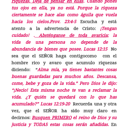
riquezas, Deja de pensar en ellas
. Cuando pones
tus ojos en ella, ya no está. Porque la riqueza
ciertamente se hace alas como águila que vuela
hacia los cielos.Prov. 23:4-5
Escucha y está
atento a la advertencia de Cristo:
¡Tengan
cuidado! .
Absténganse de toda avaricia;
la
vida de una persona no depende de la
abundancia de bienes que posee. Lucas 12:15
No
sea que el SEÑOR haga contigocomo con el
hombre rico y avaro que acumulo riquezas
diciendo: “
Alma mía, ya tienes bastantes cosas
buenas guardadas para muchos años. Descansa,
come, bebe y goza de la vida.” Pero Dios le dijo:
“¡Necio! Esta misma noche te van a reclamar la
vida. ¿Y quién se quedará con lo que has
acumulado?” Lucas 12:19-20
Recuerda una y otra
vez, que el SEÑOR ha sido muy claro en
decirnos:
Busquen PRIMERO
el reino de Dios y su
justicia y TODAS estas cosas serán añadidas.
En