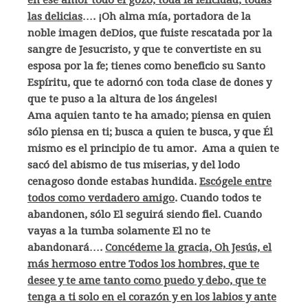
en ese amor todo el gozo, toda la felicidad, todas
las delicias
…. ¡Oh alma mía, portadora de la
noble imagen deDios, que fuiste rescatada por la
sangre de Jesucristo, y que te convertiste en su
esposa por la fe; tienes como beneficio su Santo
Espíritu, que te adornó con toda clase de dones y
que te puso a la altura de los ángeles!
Ama aquien tanto te ha amado; piensa en quien
sólo piensa en ti; busca a quien te busca, y que Él
mismo es el principio de tu amor. Ama a quien te
sacó del abismo de tus miserias, y del lodo
cenagoso donde estabas hundida.
Escógele entre
todos como verdadero amigo
. Cuando todos te
abandonen, sólo El seguirá siendo fiel. Cuando
vayas a la tumba solamente El no te
abandonará….
Concédeme la gracia, Oh Jesús, el
más hermoso entre Todos los hombres, que te
desee y te ame tanto como puedo y debo, que te
tenga a ti solo en el corazón y en los labios y ante