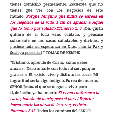
tienes domicilio permanente. Recuerda que no
tienes que ver con los negocios de este
mundo.
P
orque Ninguno que milita se enreda en
los negocios de la vida, a fin de agradar a Aquel
que lo tomó por soldado.2Timoteo 2: 4
.
¡Oh, quién
quitara de sí todo vano cuidado, y pensase
solamente en las cosas saludables y divinas, y
pusiese toda su esperanza en Dios, cuánta Paz y
Sosiego poseería!
” TOMAS DE KEMPIS
“Cristiano, aprende de Cristo, cómo debes
amarle. Debo amarle con todo mi ser, porque
gracias a EL existo, vivo y disfruto las cosas. Mi
ingratitud sería algo indigno. Es reo de muerte,
SEÑOR Jesús, el que se niegue a vivir para
ti, de hecho ya ha muerto
Si viven conforme a la
carne, habrán de morir; pero si por el Espíritu
hacen morir las obras de la carne, vivirán.
Romanos 8:13.
Todos los caminos del SEÑOR