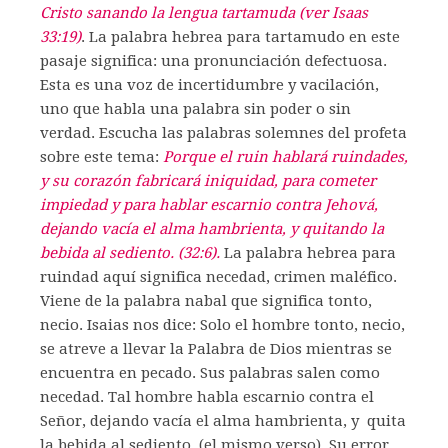
Cristo sanando la lengua tartamuda (ver Isaas
33:19)
. La palabra hebrea para tartamudo en este
pasaje significa: una pronunciación defectuosa.
Esta es una voz de incertidumbre y vacilación,
uno que habla una palabra sin poder o sin
verdad. Escucha las palabras solemnes del profeta
sobre este tema:
Porque el ruin hablará ruindades,
y su corazón fabricará iniquidad, para cometer
impiedad y para hablar escarnio contra Jehová,
dejando vacía el alma hambrienta, y quitando la
bebida al sediento. (32:6).
La palabra hebrea para
ruindad aquí significa necedad, crimen maléfico.
Viene de la palabra nabal que significa tonto,
necio. Isaias nos dice: Solo el hombre tonto, necio,
se atreve a llevar la Palabra de Dios mientras se
encuentra en pecado. Sus palabras salen como
necedad. Tal hombre habla escarnio contra el
Señor, dejando vacía el alma hambrienta, y quita
la bebida al sediento. (el mismo verso). Su error