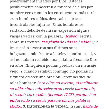
poderosamente usados por Dios. Ustedes
posiblemente conocerán a muchos de ellos por
nombre.Pero cuando los encontramos más tarde,
eran hombres caídos, devorados por sus
incontrolables lujurias. Estos hombres se
sentaron delante de mí sin expresión alguna,
vasijas vacías, con la palabra, “
Icabod”
escrita
sobre sus frentes:
“La gloria de Dios se ha ido”
Qué
les sucedió? Pasaron sus últimos años
holgazaneando frente a la televisión(Internet), y
así no habían recibido una palabra fresca de Dios
en años. Ni siquiera podían predicar un mensaje
viejo. Y cuando estaban conmigo, no podían ni
siquiera ofrecer una oración. Jeremías dice de
tales hombres:
Pero ellos no oyeron, ni inclinaron
su oído, sino endurecieron su cerviz para no oír,
ni recibir corrección. (Jeremas 17:23). porque han
endurecido su cerviz para no oír mis palabras
(19:15).
3. Distorsionan la verdad.
Isaias,
habla de