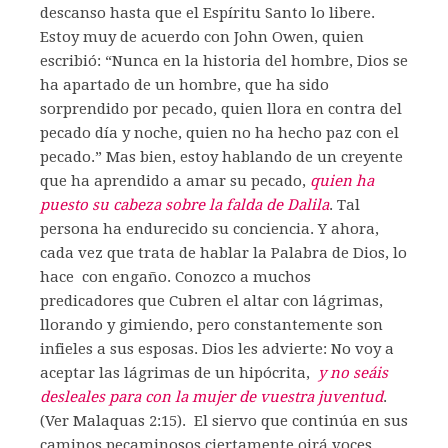
descanso hasta que el Espíritu Santo lo libere.
Estoy muy de acuerdo con John Owen, quien
escribió: “Nunca en la historia del hombre, Dios se
ha apartado de un hombre, que ha sido
sorprendido por pecado, quien llora en contra del
pecado día y noche, quien no ha hecho paz con el
pecado.” Mas bien, estoy hablando de un creyente
que ha aprendido a amar su pecado,
quien ha
puesto su cabeza sobre la falda de Dalila
. Tal
persona ha endurecido su conciencia. Y ahora,
cada vez que trata de hablar la Palabra de Dios, lo
hace con engaño. Conozco a muchos
predicadores que Cubren el altar con lágrimas,
llorando y gimiendo, pero constantemente son
infieles a sus esposas. Dios les advierte: No voy a
aceptar las lágrimas de un hipócrita,
y no seáis
desleales para con la mujer de vuestra juventud
.
(Ver Malaquas 2:15). El siervo que continúa en sus
caminos pecaminosos ciertamente oirá voces,