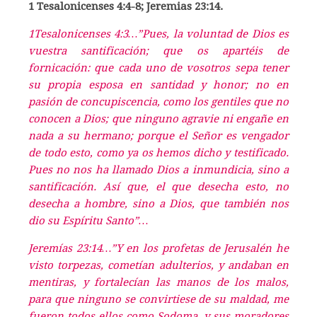
1 Tesalonicenses 4:4-8; Jeremias 23:14.
1Tesalonicenses 4:3…”Pues, la voluntad de Dios es
vuestra santificación; que os apartéis de
fornicación: que cada uno de vosotros sepa tener
su propia esposa en santidad y honor; no en
pasión de concupiscencia, como los gentiles que no
conocen a Dios; que ninguno agravie ni engañe en
nada a su hermano; porque el Señor es vengador
de todo esto, como ya os hemos dicho y testificado.
Pues no nos ha llamado Dios a inmundicia, sino a
santificación. Así que, el que desecha esto, no
desecha a hombre, sino a Dios, que también nos
dio su Espíritu Santo”…
Jeremías 23:14…”Y en los profetas de Jerusalén he
visto torpezas, cometían adulterios, y andaban en
mentiras, y fortalecían las manos de los malos,
para que ninguno se convirtiese de su maldad, me
fueron todos ellos como Sodoma, y sus moradores