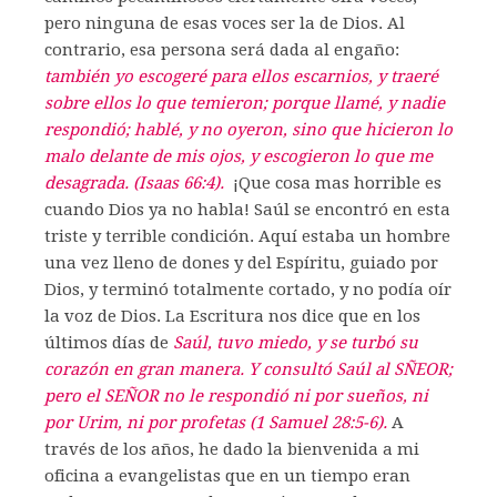
pero ninguna de esas voces ser la de Dios. Al
contrario, esa persona será dada al engaño:
también yo escogeré para ellos escarnios, y traeré
sobre ellos lo que temieron; porque llamé, y nadie
respondió; hablé, y no oyeron, sino que hicieron lo
malo delante de mis ojos, y escogieron lo que me
desagrada. (Isaas 66:4).
¡Que cosa mas horrible es
cuando Dios ya no habla! Saúl se encontró en esta
triste y terrible condición. Aquí estaba un hombre
una vez lleno de dones y del Espíritu, guiado por
Dios, y terminó totalmente cortado, y no podía oír
la voz de Dios. La Escritura nos dice que en los
últimos días de
Saúl, tuvo miedo, y se turbó su
corazón en gran manera. Y consultó Saúl al SÑEOR;
pero el SEÑOR no le respondió ni por sueños, ni
por Urim, ni por profetas (1 Samuel 28:5-6).
A
través de los años, he dado la bienvenida a mi
oficina a evangelistas que en un tiempo eran