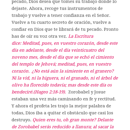
pecado, Dios desea que tomes su trabajo donde lo
dejaste. Ahora, recoge tus instrumentos de
trabajo y vuelve a tener confianza en el Señor.
Vuelve a tu cuarto secreto de oración, vuelve a
confiar en Dios que te librará de tu pecado. Pronto
has de oír su voz otra vez.
La Escritura
dice:
Meditad, pues, en vuestro corazón, desde este
día en adelante, desde el día veinticuatro del
noveno mes, desde el día que se echó el cimiento
del templo de Jehová; meditad, pues, en vuestro
corazón.
¿No está aún la simiente en el granero?
Ni la vid, ni la higuera, ni el granado, ni el árbol de
olivo ha florecido todavía; mas desde este día os
bendeciré.
(Hageo 2:18-19).
Zorobabel y Josue
estaban una vez más caminando en fe y rectitud.
Y ahora el profeta les trajo la mejor palabra de
todas, Dios iba a quitar el obstáculo que casi los
destruyo.
Quien eres tu, oh gran monte? Delante
de Zorobabel serás reducido a llanura; al sacar la