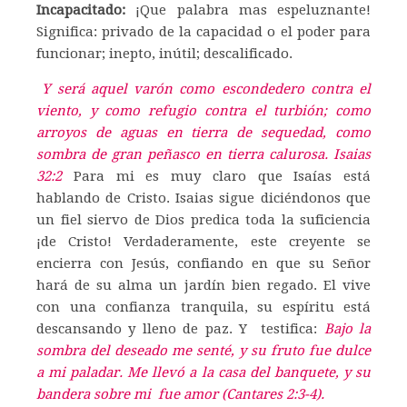
Incapacitado:
¡Que palabra mas espeluznante!
Significa: privado de la capacidad o el poder para
funcionar; inepto, inútil; descalificado.
Y será aquel varón como escondedero contra el
viento, y como refugio contra el turbión; como
arroyos de aguas en tierra de sequedad, como
sombra de gran peñasco en tierra calurosa. Isaias
32:2
Para mi es muy claro que Isaías está
hablando de Cristo. Isaias sigue diciéndonos que
un fiel siervo de Dios predica toda la suficiencia
¡de Cristo! Verdaderamente, este creyente se
encierra con Jesús, confiando en que su Señor
hará de su alma un jardín bien regado. El vive
con una confianza tranquila, su espíritu está
descansando y lleno de paz. Y testifica:
Bajo la
sombra del deseado me senté, y su fruto fue dulce
a mi paladar. Me llevó a la casa del banquete, y su
bandera sobre mi fue amor (Cantares 2:3-4).